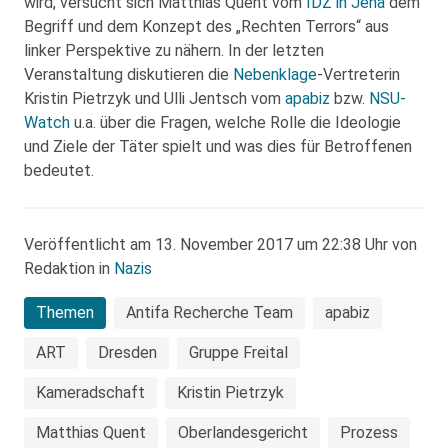
wird, versucht sich Matthias Quent vom
IDZ in Jena
dem
Begriff und dem Konzept des „Rechten Terrors“ aus
linker Perspektive zu nähern. In der letzten
Veranstaltung diskutieren die
Nebenklage
-Vertreterin
Kristin Pietrzyk und Ulli Jentsch vom
apabiz
bzw.
NSU-
Watch
u.a. über die Fragen, welche Rolle die Ideologie
und Ziele der Täter spielt und was dies für Betroffenen
bedeutet.
Veröffentlicht am 13. November 2017 um 22:38 Uhr von
Redaktion in
Nazis
Themen
Antifa Recherche Team
apabiz
ART
Dresden
Gruppe Freital
Kameradschaft
Kristin Pietrzyk
Matthias Quent
Oberlandesgericht
Prozess