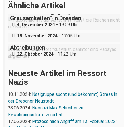
Ähnliche Artikel
„Teilhabe ist nicht verhandelbar“–
Demonstration gegen „Liste der
Grausamkeiten“ in Dresden
Nazigruppe sucht (und bekommt) Stress
4. Dezember 2024
- 19:09 Uhr
in der Dresdner Neustadt
18. November 2024
- 17:05 Uhr
Dresdner „Cousine“ hilft Pol*innen bei
Abtreibungen
22. Oktober 2024
- 11:22 Uhr
Neueste Artikel im Ressort
Nazis
18.11.2024:
Nazigruppe sucht (und bekommt) Stress in
der Dresdner Neustadt
28.06.2024:
Neonazi Max Schreiber zu
Bewährungsstrafe verurteilt
17.06.2024:
Prozess nach Angriff am 13. Februar 2022: