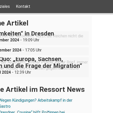
ziales
Kontakt
be ist nicht verhandelbar“–
e Artikel
ration gegen „Liste der
mkeiten“ in Dresden
uppe sucht (und bekommt)
ember 2024
- 19:09 Uhr
in der Dresdner Neustadt
vember 2024
- 17:05 Uhr
Quo: „Europa, Sachsen,
 und die Frage der Migration“
l 2024
- 12:39 Uhr
e Artikel im Ressort News
Wegen Kündigungen? Arbeitskampf in der
Gastro
Dresdner „Cousine“ hilft Pol*innen bei