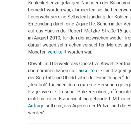
Kohlenkeller zu gelangen. Nachdem der Brand vo
bemerkt worden war, alarmierten sie die Feuerweh
Feuerwehr sei eine Selbstentzündung der Kohlen e
Entzündung durch eine Zigarette. Schon in der Ve
auf das Haus in der Robert-Matzke-Straße 16 g
im August 2010, für den der inzwischen wieder fre
darauf wegen zehnfachen versuchten Mordes und 
Monaten
verurteilt
worden war.
Obwohl mittlerweile das Operative Abwehrzentrum
übernommen haben soll,
äußerte
die Landtagsabge
der Sorgfalt und Objektivität der Ermittlungen“. I
„deutlich“ für einen durch externe Personen gelegt
Frage, wie die Dresdner Polizei zu ihrer „offensicht
nicht um einen Brandanschlag gehandelt. Mit eine
Anfrage
soll nun „das Agieren der Polizei und die
werden“.