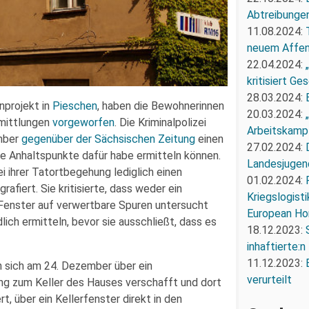
Abtreibunge
11.08.2024:
neuem Affe
22.04.2024:
kritisiert G
28.03.2024:
nprojekt in
Pieschen
, haben die Bewohnerinnen
20.03.2024:
rmittlungen
vorgeworfen
. Die Kriminalpolizei
Arbeitskampf
ember
gegenüber der Sächsischen Zeitung
einen
27.02.2024:
ne Anhaltspunkte dafür habe ermitteln können.
Landesjugend
i ihrer Tatortbegehung lediglich einen
01.02.2024:
fiert. Sie kritisierte, dass weder ein
Kriegslogist
Fenster auf verwertbare Spuren untersucht
European Ho
dlich ermitteln, bevor sie ausschließt, dass es
18.12.2023:
inhaftierte:n
11.12.2023:
 sich am 24. Dezember über ein
verurteilt
g zum Keller des Hauses verschafft und dort
t, über ein Kellerfenster direkt in den