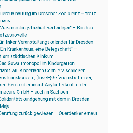
n
Tierqualhaltung im Dresdner Zoo bleibt – trotz
nhaus
„Versammlungsfreiheit verteidigen“ – Bündnis
esetzesnovelle
Ein linker Veranstaltungskalender für Dresden
„Ein Krankenhaus, eine Belegschaft“ –
 am städtischen Klinikum
Das Gewaltmonopol im Kindergarten:
amt will Kinderladen Conni e.V. schließen.
Rüstungskonzern, (Insel-)Gefängnisbetreiber,
iker: Serco übernimmt Asylunterkünfte der
mecare GmbH – auch in Sachsen
Solidaritätskundgebung mit dem in Dresden
 Maja
Berufung zurück gewiesen – Querdenker erneut