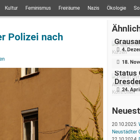
Kultur
Feminismus
Freiräume
Nazis
Ökologie
So
„Teilha
Ähnlich
Demonst
r Polizei nach
Grausa
Nazigr
4. Dez
Stress 
en
18. No
Status 
Dresden
24. Apri
Neuest
20.10.2025:
Neustädter 
22.10.2024: