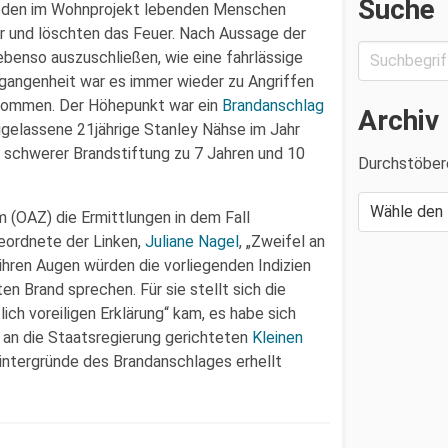
Suche
n den im Wohnprojekt lebenden Menschen
r und löschten das Feuer. Nach Aussage der
benso auszuschließen, wie eine fahrlässige
rgangenheit war es immer wieder zu Angriffen
ekommen. Der Höhepunkt war ein
Brandanschlag
Archiv
igelassene 21jährige Stanley Nähse im Jahr
schwerer Brandstiftung zu 7 Jahren und 10
Durchstöber
 (OAZ) die Ermittlungen in dem Fall
ordnete der Linken,
Juliane Nagel
, „Zweifel an
n ihren Augen würden die vorliegenden Indizien
en Brand sprechen. Für sie stellt sich die
lich voreiligen Erklärung“ kam, es habe sich
r an die Staatsregierung gerichteten
Kleinen
 Hintergründe des Brandanschlages erhellt