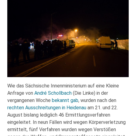
Wie das Sächsische Innenministerium auf eine Kleine
Anfrage von
André Schollbach
(Die Linke) in der
vergangenen Woche
bekannt gab
, wurden nach den
rechten Ausschreitungen in Heidenau
am 21. und 22.
August bislang lediglich 46 Ermittlungsverfahren
eingeleitet. In neun Fällen wird wegen Körperverletzung
ermittelt, fünf Verfahren wurden wegen Verstößen