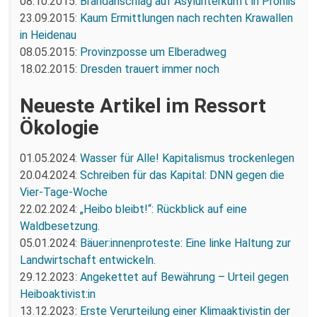
08.10.2015:
Brandanschlag auf Asylunterkunft in Prohlis
23.09.2015:
Kaum Ermittlungen nach rechten Krawallen
in Heidenau
08.05.2015:
Provinzposse um Elberadweg
18.02.2015:
Dresden trauert immer noch
Neueste Artikel im Ressort
Ökologie
01.05.2024:
Wasser für Alle! Kapitalismus trockenlegen
20.04.2024:
Schreiben für das Kapital: DNN gegen die
Vier-Tage-Woche
22.02.2024:
„Heibo bleibt!“: Rückblick auf eine
Waldbesetzung.
05.01.2024:
Bäuer:innenproteste: Eine linke Haltung zur
Landwirtschaft entwickeln.
29.12.2023:
Angekettet auf Bewährung – Urteil gegen
Heiboaktivist:in
13.12.2023:
Erste Verurteilung einer Klimaaktivistin der