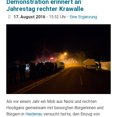
Demonstration erinnert an
Jahrestag rechter Krawalle
17. August 2016
- 15:52 Uhr -
Eine Ergänzung
Als vor einem Jahr ein Mob aus Nazis und rechten
Hooligans gemeinsam mit besorgten Bürgerinnen und
Bürgern in
Heidenau
versucht hatte, den Einzug von