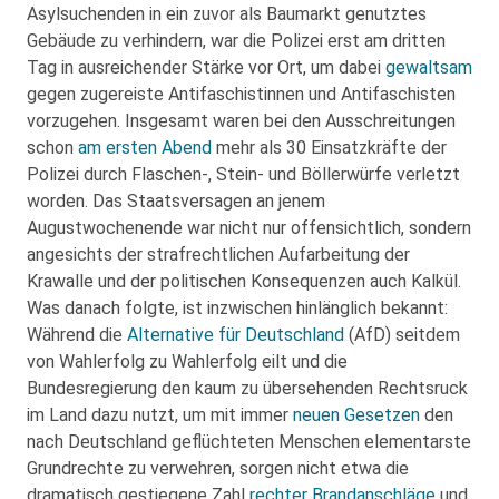
Asylsuchenden in ein zuvor als Baumarkt genutztes
Gebäude zu verhindern, war die Polizei erst am dritten
Tag in ausreichender Stärke vor Ort, um dabei
gewaltsam
gegen zugereiste Antifaschistinnen und Antifaschisten
vorzugehen. Insgesamt waren bei den Ausschreitungen
schon
am ersten Abend
mehr als 30 Einsatzkräfte der
Polizei durch Flaschen-, Stein- und Böllerwürfe verletzt
worden. Das Staatsversagen an jenem
Augustwochenende war nicht nur offensichtlich, sondern
angesichts der strafrechtlichen Aufarbeitung der
Krawalle und der politischen Konsequenzen auch Kalkül.
Was danach folgte, ist inzwischen hinlänglich bekannt:
Während die
Alternative für Deutschland
(AfD) seitdem
von Wahlerfolg zu Wahlerfolg eilt und die
Bundesregierung den kaum zu übersehenden Rechtsruck
im Land dazu nutzt, um mit immer
neuen Gesetzen
den
nach Deutschland geflüchteten Menschen elementarste
Grundrechte zu verwehren, sorgen nicht etwa die
dramatisch gestiegene Zahl
rechter Brandanschläge
und