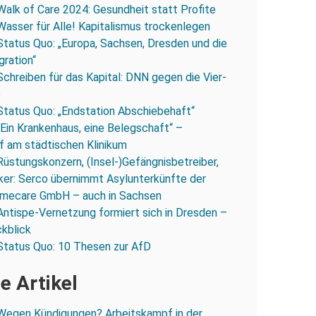
Walk of Care 2024: Gesundheit statt Profite
Wasser für Alle! Kapitalismus trockenlegen
Status Quo: „Europa, Sachsen, Dresden und die
gration“
Schreiben für das Kapital: DNN gegen die Vier-
e
Status Quo: „Endstation Abschiebehaft“
„Ein Krankenhaus, eine Belegschaft“ –
 am städtischen Klinikum
Rüstungskonzern, (Insel-)Gefängnisbetreiber,
iker: Serco übernimmt Asylunterkünfte der
mecare GmbH – auch in Sachsen
Antispe-Vernetzung formiert sich in Dresden –
ckblick
Status Quo: 10 Thesen zur AfD
e Artikel
Wegen Kündigungen? Arbeitskampf in der