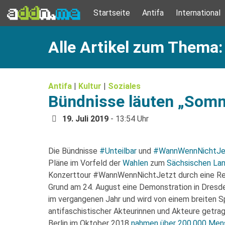
Startseite
Antifa
International
Alle Artikel zum Thema
Antifa
|
Kultur
|
Soziales
Bündnisse läuten „Somme
19. Juli 2019
- 13:54 Uhr
Die Bündnisse
#Unteilbar
und
#WannWennNichtJe
Pläne im Vorfeld der
Wahlen
zum
Sächsischen La
Konzerttour #WannWennNichtJetzt durch eine Rei
Grund am 24. August eine Demonstration in Dresde
im vergangenen Jahr und wird von einem breiten Sp
antifaschistischer Akteurinnen und Akteure getrag
Berlin im Oktober 2018
nahmen über 200.000 Mens