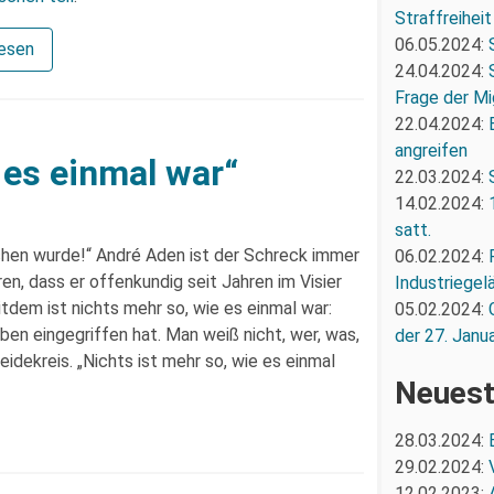
Straffreiheit
06.05.2024:
lesen
24.04.2024:
Frage der Mi
22.04.2024:
angreifen
 es einmal war“
22.03.2024:
14.02.2024:
satt.
ochen wurde!“ André Aden ist der Schreck immer
06.02.2024:
n, dass er offenkundig seit Jahren im Visier
Industriegel
dem ist nichts mehr so, wie es einmal war:
05.02.2024:
eben eingegriffen hat. Man weiß nicht, wer, was,
der 27. Janua
dekreis. „Nichts ist mehr so, wie es einmal
Neuest
28.03.2024:
29.02.2024:
12.02.2023: