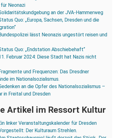
 für Neonazi
Solidaritätskundgebung an der JVA-Hammerweg
Status Quo: „Europa, Sachsen, Dresden und die
gration“
Bundespolizei lässt Neonazis ungestört reisen und
Status Quo: „Endstation Abschiebehaft“
11. Februar 2024: Diese Stadt hat Nazis nicht
Fragmente und Frequenzen: Das Dresdner
ände im Nationalsozialismus.
Gedenken an die Opfer des Nationalsozialismus –
r in Freital und Dresden
e Artikel im Ressort Kultur
Ein linker Veranstaltungskalender für Dresden
Vorgestellt: Der Kulturaum Strehlen.
Am Staatsschauspiel läuft derzeit das Stück „Der