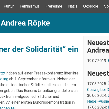
Kultur
Feminismus
Freiräume
Nazis
Ökologie
So
: Andrea Röpke
Neuest
r der Solidarität“ ein
Andrea
19.07.2019:
Neuest
tzt
haben auf einer Pressekonferenz über ihre
ndtag
ab 1. September informiert. Neben der
17.03.2025:
he ostdeutscher Städte, soll es aus diesem
Coswig bei 
n geben. Das Bündnis Unteilbar gründete sich
30.06.2024:
ektrum zivilgesellschaftlicher und
Nebel-Ausli
en. An einer ersten Bündnisdemonstration in
17.06.2024:
chen teil
.