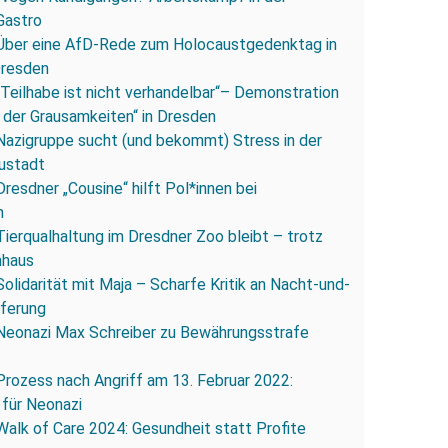
Gastro
Über eine AfD-Rede zum Holocaustgedenktag in
Dresden
„Teilhabe ist nicht verhandelbar“– Demonstration
 der Grausamkeiten“ in Dresden
Nazigruppe sucht (und bekommt) Stress in der
ustadt
Dresdner „Cousine“ hilft Pol*innen bei
n
Tierqualhaltung im Dresdner Zoo bleibt – trotz
nhaus
Solidarität mit Maja – Scharfe Kritik an Nacht-und-
eferung
Neonazi Max Schreiber zu Bewährungsstrafe
Prozess nach Angriff am 13. Februar 2022:
 für Neonazi
Walk of Care 2024: Gesundheit statt Profite