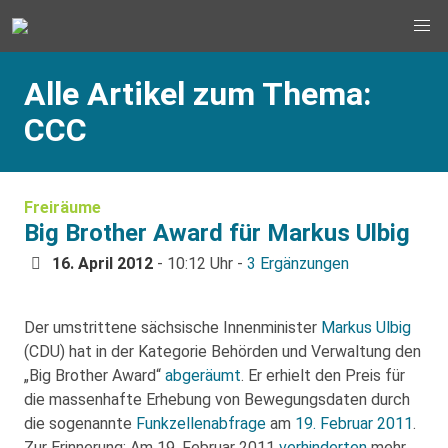
Alle Artikel zum Thema:
CCC
Freiräume
Big Brother Award für Markus Ulbig
16. April 2012
- 10:12 Uhr -
3 Ergänzungen
Der umstrittene sächsische Innenminister
Markus Ulbig
(CDU) hat in der Kategorie Behörden und Verwaltung den
„Big Brother Award“
abgeräumt
. Er erhielt den Preis für
die massenhafte Erhebung von Bewegungsdaten durch
die sogenannte
Funkzellenabfrage
am
19. Februar 2011
.
Zur Erinnerung: Am 19. Februar 2011
verhinderten
mehr