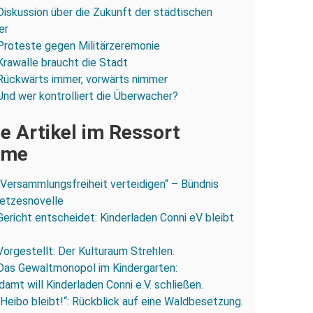
Diskussion über die Zukunft der städtischen
er
Proteste gegen Militärzeremonie
Krawalle braucht die Stadt
Rückwärts immer, vorwärts nimmer
Und wer kontrolliert die Überwacher?
e Artikel im Ressort
ume
„Versammlungsfreiheit verteidigen“ – Bündnis
esetzesnovelle
Gericht entscheidet: Kinderladen Conni eV bleibt
Vorgestellt: Der Kulturaum Strehlen.
Das Gewaltmonopol im Kindergarten:
amt will Kinderladen Conni e.V. schließen.
„Heibo bleibt!“: Rückblick auf eine Waldbesetzung.