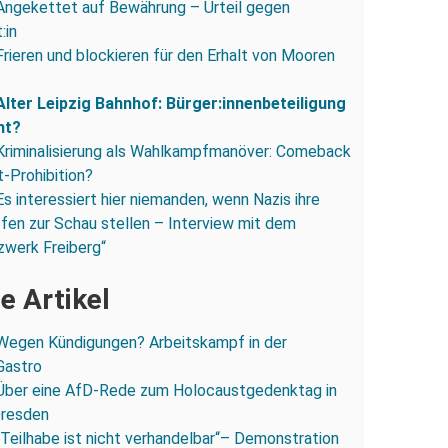
Angekettet auf Bewährung – Urteil gegen
:in
Frieren und blockieren für den Erhalt von Mooren
Alter Leipzig Bahnhof: Bürger:innenbeteiligung
ht?
Kriminalisierung als Wahlkampfmanöver: Comeback
-Prohibition?
Es interessiert hier niemanden, wenn Nazis ihre
fen zur Schau stellen – Interview mit dem
zwerk Freiberg“
e Artikel
Wegen Kündigungen? Arbeitskampf in der
Gastro
Über eine AfD-Rede zum Holocaustgedenktag in
Dresden
„Teilhabe ist nicht verhandelbar“– Demonstration