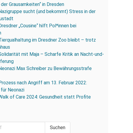
 der Grausamkeiten“ in Dresden
Nazigruppe sucht (und bekommt) Stress in der
ustadt
Dresdner „Cousine“ hilft Pol*innen bei
n
Tierqualhaltung im Dresdner Zoo bleibt – trotz
nhaus
Solidarität mit Maja – Scharfe Kritik an Nacht-und-
eferung
Neonazi Max Schreiber zu Bewährungsstrafe
Prozess nach Angriff am 13. Februar 2022:
 für Neonazi
Walk of Care 2024: Gesundheit statt Profite