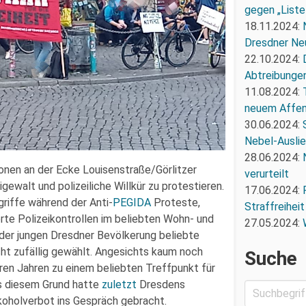
gegen „Liste
18.11.2024:
Dresdner Ne
22.10.2024:
Abtreibunge
11.08.2024:
neuem Affe
30.06.2024:
Nebel-Ausli
28.06.2024:
onen an der Ecke Louisenstraße/Görlitzer
verurteilt
ewalt und polizeiliche Willkür zu protestieren.
17.06.2024:
griffe während der Anti-
PEGIDA
Proteste,
Straffreiheit
rte Polizeikontrollen im beliebten Wohn- und
27.05.2024:
i der jungen Dresdner Bevölkerung beliebte
ht zufällig gewählt. Angesichts kaum noch
Suche
ren Jahren zu einem beliebten Treffpunkt für
us diesem Grund hatte
zuletzt
Dresdens
koholverbot ins Gespräch gebracht.