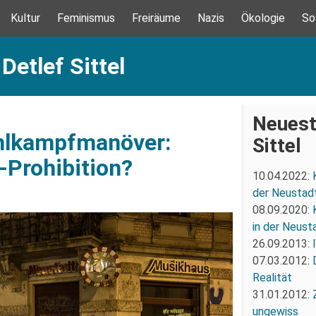
Kultur
Feminismus
Freiräume
Nazis
Ökologie
So
Detlef Sittel
Neuest
ahlkampfmanöver:
Sittel
Prohibition?
10.04.2022:
der Neustadt
08.09.2020:
in der Neust
26.09.2013:
07.03.2012:
Realität
31.01.2012:
ungewiss