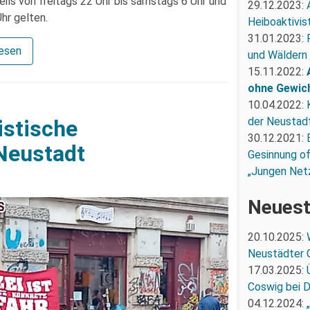
ils von freitags 22 Uhr bis samstags 6 Uhr und
29.12.2023:
hr gelten.
Heiboaktivist
31.01.2023:
lesen
und Wäldern
15.11.2022:
ohne Gewic
10.04.2022:
der Neustadt
stische
30.12.2021:
 Neustadt
Gesinnung of
„Jungen Net
Neuest
20.10.2025:
Neustädter 
17.03.2025:
Coswig bei 
04.12.2024: