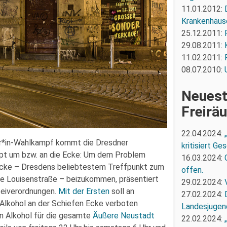
11.01.2012:
Krankenhäus
25.12.2011:
29.08.2011:
11.02.2011:
08.07.2010:
Neuest
Freirä
22.04.2024:
r*in-Wahlkampf kommt die Dresdner
kritisiert G
ept um bzw. an die Ecke: Um dem Problem
16.03.2024:
Ecke – Dresdens beliebtestem Treffpunkt zum
offen.
e Louisenstraße – beizukommen, präsentiert
29.02.2024:
zeiverordnungen.
Mit der Ersten
soll an
27.02.2024:
lkohol an der Schiefen Ecke verboten
Landesjugend
n Alkohol für die gesamte
Äußere Neustadt
22.02.2024: