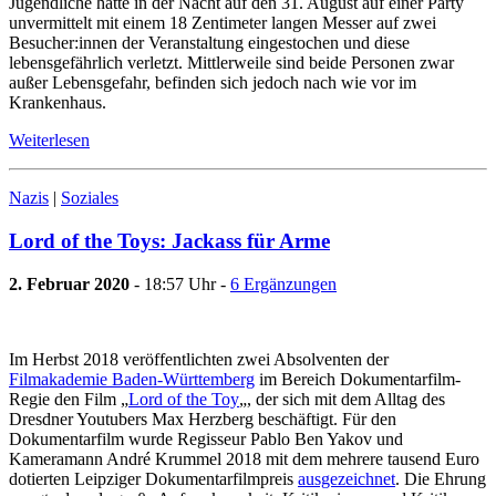
Jugendliche hatte in der Nacht auf den 31. August auf einer Party
unvermittelt mit einem 18 Zentimeter langen Messer auf zwei
Besucher:innen der Veranstaltung eingestochen und diese
lebensgefährlich verletzt. Mittlerweile sind beide Personen zwar
außer Lebensgefahr, befinden sich jedoch nach wie vor im
Krankenhaus.
Weiterlesen
Nazis
|
Soziales
Lord of the Toys: Jackass für Arme
2. Februar 2020
- 18:57 Uhr -
6 Ergänzungen
Im Herbst 2018 veröffentlichten zwei Absolventen der
Filmakademie Baden-Württemberg
im Bereich Dokumentarfilm-
Regie den Film „
Lord of the Toy
„, der sich mit dem Alltag des
Dresdner Youtubers Max Herzberg beschäftigt. Für den
Dokumentarfilm wurde Regisseur Pablo Ben Yakov und
Kameramann André Krummel 2018 mit dem mehrere tausend Euro
dotierten Leipziger Dokumentarfilmpreis
ausgezeichnet
. Die Ehrung