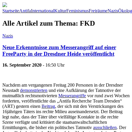
Startseite
Antifa
International
Kultur
Feminismus
Freiräume
Nazis
Ökolog
Alle Artikel zum Thema: FKD
Nazis
Neue Erkenntnisse zum Messerangriff auf einer
FreeParty in der Dresdner Heide veröffentlicht
16. September 2020
- 16:50 Uhr
Nachdem am vergangenen Freitag 200 Personen in der Dresdner
Neustadt
demonstrierten
und eine Aufklärung der Tatmotive der
mutmaßlich rechtsmotivierten
Messerangriffe
vor rund zwei Wochen
forderten, veröffentlichte das „Antifa Recherche Team Dresden“
(ART) gestern einen
Beitrag
, der sich mit den Verstrickungen des
16jährigen Täters ins rechte Milieu auseinandersetzt. Der Beitrag
legt nahe, dass der Täter über vielfältige Kontakte in die rechte
Szene verfügte und kritisiert die staatsanwaltschaftlichen
Ermittlungen, die bisher ein politisches Tatmotiv
ausschließen
. Der