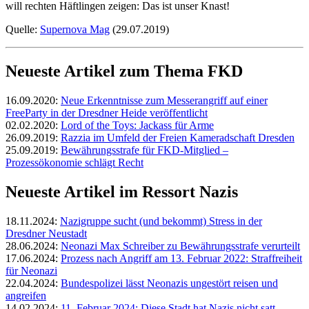
will rechten Häftlingen zeigen: Das ist unser Knast!
Quelle:
Supernova Mag
(29.07.2019)
Neueste Artikel zum Thema FKD
16.09.2020:
Neue Erkenntnisse zum Messerangriff auf einer
FreeParty in der Dresdner Heide veröffentlicht
02.02.2020:
Lord of the Toys: Jackass für Arme
26.09.2019:
Razzia im Umfeld der Freien Kameradschaft Dresden
25.09.2019:
Bewährungsstrafe für FKD-Mitglied –
Prozessökonomie schlägt Recht
Neueste Artikel im Ressort Nazis
18.11.2024:
Nazigruppe sucht (und bekommt) Stress in der
Dresdner Neustadt
28.06.2024:
Neonazi Max Schreiber zu Bewährungsstrafe verurteilt
17.06.2024:
Prozess nach Angriff am 13. Februar 2022: Straffreiheit
für Neonazi
22.04.2024:
Bundespolizei lässt Neonazis ungestört reisen und
angreifen
14.02.2024:
11. Februar 2024: Diese Stadt hat Nazis nicht satt.