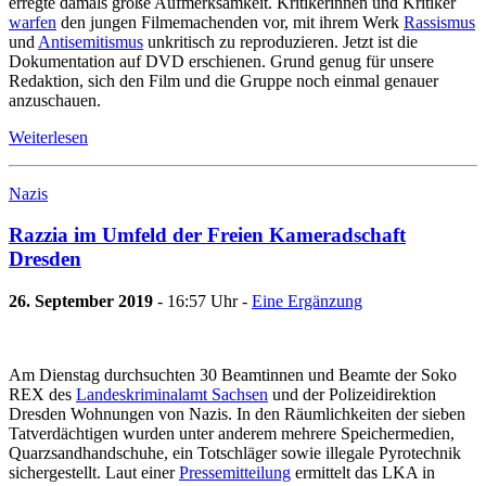
erregte damals große Aufmerksamkeit. Kritikerinnen und Kritiker
warfen
den jungen Filmemachenden vor, mit ihrem Werk
Rassismus
und
Antisemitismus
unkritisch zu reproduzieren. Jetzt ist die
Dokumentation auf DVD erschienen. Grund genug für unsere
Redaktion, sich den Film und die Gruppe noch einmal genauer
anzuschauen.
Weiterlesen
Nazis
Razzia im Umfeld der Freien Kameradschaft
Dresden
26. September 2019
- 16:57 Uhr -
Eine Ergänzung
Am Dienstag durchsuchten 30 Beamtinnen und Beamte der Soko
REX des
Landeskriminalamt Sachsen
und der Polizeidirektion
Dresden Wohnungen von Nazis. In den Räumlichkeiten der sieben
Tatverdächtigen wurden unter anderem mehrere Speichermedien,
Quarzsandhandschuhe, ein Totschläger sowie illegale Pyrotechnik
sichergestellt. Laut einer
Pressemitteilung
ermittelt das LKA in