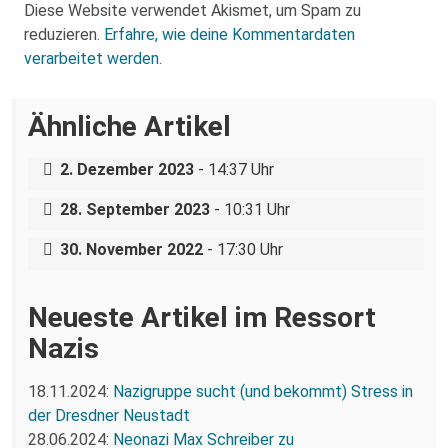
Diese Website verwendet Akismet, um Spam zu
reduzieren.
Erfahre, wie deine Kommentardaten
verarbeitet werden.
Ähnliche Artikel
Von der PEGIDA-Demo in den Senat der
TU Dresden?
Tausende bei rassistischen Proteste in
2. Dezember 2023
- 14:37 Uhr
Rassistische Proteste Reloaded:
Berggießhübel
Demonstrationen gegen Unterkunft in
28. September 2023
- 10:31 Uhr
Dresden
30. November 2022
- 17:30 Uhr
Neueste Artikel im Ressort
Nazis
18.11.2024:
Nazigruppe sucht (und bekommt) Stress in
der Dresdner Neustadt
28.06.2024:
Neonazi Max Schreiber zu