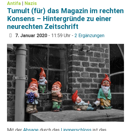
Antifa
|
Nazis
Tumult (für) das Magazin im rechten
Konsens – Hintergründe zu einer
neurechten Zeitschrift
7. Januar 2020
- 11:59 Uhr -
2 Ergänzungen
Mit der
Absage
durch das
Lingnerschloss
ist das