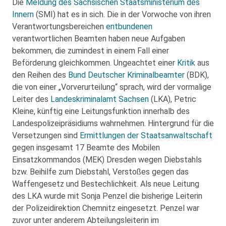
Die
Meldung des Sächsischen Staatsministerium des
Innern
(SMI) hat es in sich. Die in der Vorwoche von ihren
Verantwortungsbereichen
entbundenen
verantwortlichen Beamten haben neue Aufgaben
bekommen, die zumindest in einem Fall einer
Beförderung gleichkommen. Ungeachtet einer
Kritik
aus
den Reihen des
Bund Deutscher Kriminalbeamter
(BDK),
die von einer „Vorverurteilung“ sprach, wird der vormalige
Leiter des
Landeskriminalamt Sachsen
(LKA), Petric
Kleine, künftig eine Leitungsfunktion innerhalb des
Landespolizeipräsidiums wahrnehmen. Hintergrund für die
Versetzungen sind
Ermittlungen der Staatsanwaltschaft
gegen insgesamt 17 Beamte des Mobilen
Einsatzkommandos (MEK) Dresden wegen Diebstahls
bzw. Beihilfe zum Diebstahl, Verstoßes gegen das
Waffengesetz und Bestechlichkeit. Als neue Leitung
des LKA wurde mit Sonja Penzel die bisherige Leiterin
der Polizeidirektion Chemnitz eingesetzt. Penzel war
zuvor unter anderem Abteilungsleiterin im