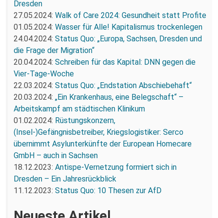
Dresden
27.05.2024:
Walk of Care 2024: Gesundheit statt Profite
01.05.2024:
Wasser für Alle! Kapitalismus trockenlegen
24.04.2024:
Status Quo: „Europa, Sachsen, Dresden und
die Frage der Migration“
20.04.2024:
Schreiben für das Kapital: DNN gegen die
Vier-Tage-Woche
22.03.2024:
Status Quo: „Endstation Abschiebehaft“
20.03.2024:
„Ein Krankenhaus, eine Belegschaft“ –
Arbeitskampf am städtischen Klinikum
01.02.2024:
Rüstungskonzern,
(Insel-)Gefängnisbetreiber, Kriegslogistiker: Serco
übernimmt Asylunterkünfte der European Homecare
GmbH – auch in Sachsen
18.12.2023:
Antispe-Vernetzung formiert sich in
Dresden – Ein Jahresrückblick
11.12.2023:
Status Quo: 10 Thesen zur AfD
Neueste Artikel