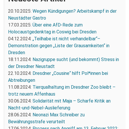
20.10.2025:
Wegen Kündigungen? Arbeitskampf in der
Neustädter Gastro
17.03.2025:
Über eine AfD-Rede zum
Holocaustgedenktag in Coswig bei Dresden
04.12.2024:
„Teilhabe ist nicht verhandelbar“–
Demonstration gegen „Liste der Grausamkeiten“ in
Dresden
18.11.2024:
Nazigruppe sucht (und bekommt) Stress in
der Dresdner Neustadt
22.10.2024:
Dresdner „Cousine“ hilft Pol*innen bei
Abtreibungen
11.08.2024:
Tierqualhaltung im Dresdner Zoo bleibt –
trotz neuem Affenhaus
30.06.2024:
Solidarität mit Maja – Scharfe Kritik an
Nacht-und-Nebel-Auslieferung
28.06.2024:
Neonazi Max Schreiber zu
Bewährungsstrafe verurteilt
17.06.2024:
Prozess nach Angriff am 13. Februar 2022: