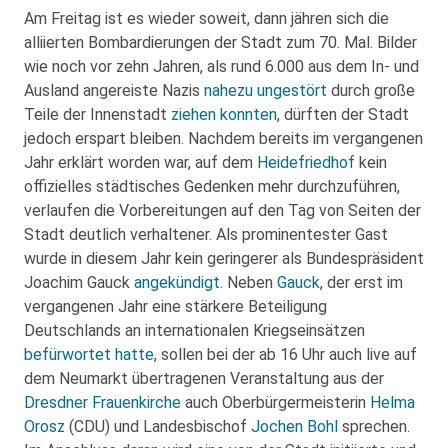
Am Freitag ist es wieder soweit, dann jähren sich die
alliierten Bombardierungen der Stadt zum 70. Mal. Bilder
wie noch vor zehn Jahren, als rund 6.000 aus dem In- und
Ausland angereiste Nazis
nahezu ungestört
durch große
Teile der Innenstadt
ziehen konnten
, dürften der Stadt
jedoch erspart bleiben. Nachdem bereits im vergangenen
Jahr erklärt worden war, auf dem
Heidefriedhof
kein
offizielles städtisches Gedenken mehr durchzuführen,
verlaufen die Vorbereitungen auf den Tag von Seiten der
Stadt deutlich verhaltener. Als prominentester Gast
wurde in diesem Jahr kein geringerer als Bundespräsident
Joachim Gauck
angekündigt
. Neben
Gauck
, der erst im
vergangenen Jahr eine stärkere Beteiligung
Deutschlands an internationalen Kriegseinsätzen
befürwortet hatte
, sollen bei der ab 16 Uhr auch live auf
dem Neumarkt übertragenen Veranstaltung aus der
Dresdner Frauenkirche
auch Oberbürgermeisterin
Helma
Orosz
(CDU) und Landesbischof
Jochen Bohl
sprechen.