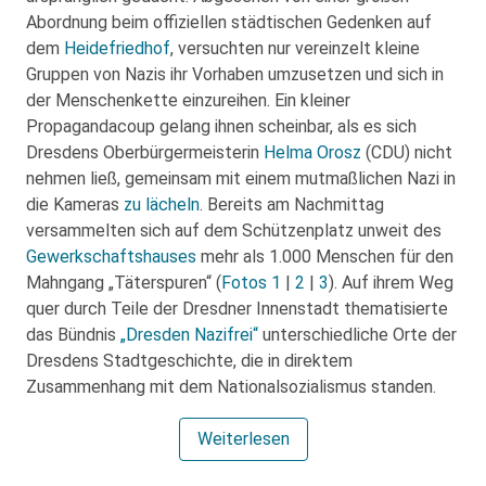
Abordnung beim offiziellen städtischen Gedenken auf
dem
Heidefriedhof
, versuchten nur vereinzelt kleine
Gruppen von Nazis ihr Vorhaben umzusetzen und sich in
der Menschenkette einzureihen. Ein kleiner
Propagandacoup gelang ihnen scheinbar, als es sich
Dresdens Oberbürgermeisterin
Helma Orosz
(CDU) nicht
nehmen ließ, gemeinsam mit einem mutmaßlichen Nazi in
die Kameras
zu lächeln
. Bereits am Nachmittag
versammelten sich auf dem Schützenplatz unweit des
Gewerkschaftshauses
mehr als 1.000 Menschen für den
Mahngang „Täterspuren“ (
Fotos 1
|
2
|
3
). Auf ihrem Weg
quer durch Teile der Dresdner Innenstadt thematisierte
das Bündnis
„Dresden Nazifrei“
unterschiedliche Orte der
Dresdens Stadtgeschichte, die in direktem
Zusammenhang mit dem Nationalsozialismus standen.
Weiterlesen