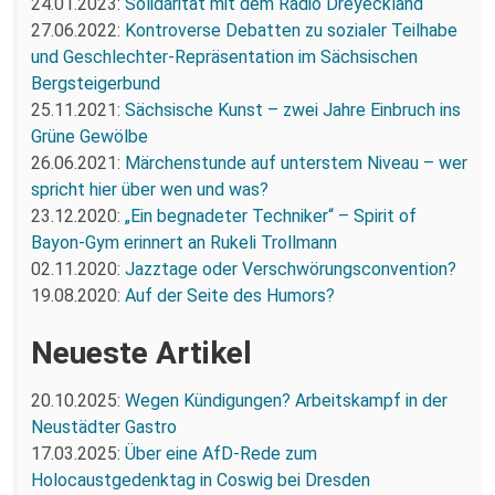
24.01.2023:
Solidarität mit dem Radio Dreyeckland
27.06.2022:
Kontroverse Debatten zu sozialer Teilhabe
und Geschlechter-Repräsentation im Sächsischen
Bergsteigerbund
25.11.2021:
Sächsische Kunst – zwei Jahre Einbruch ins
Grüne Gewölbe
26.06.2021:
Märchenstunde auf unterstem Niveau – wer
spricht hier über wen und was?
23.12.2020:
„Ein begnadeter Techniker“ – Spirit of
Bayon-Gym erinnert an Rukeli Trollmann
02.11.2020:
Jazztage oder Verschwörungsconvention?
19.08.2020:
Auf der Seite des Humors?
Neueste Artikel
20.10.2025:
Wegen Kündigungen? Arbeitskampf in der
Neustädter Gastro
17.03.2025:
Über eine AfD-Rede zum
Holocaustgedenktag in Coswig bei Dresden