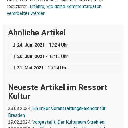
reduzieren.
Erfahre, wie deine Kommentardaten
verarbeitet werden.
Ähnliche Artikel
Feminism for Future – Teil 2
24. Juni 2021
- 17:24 Uhr
Feministische Kämpfe – gestern, heute,
Feminism for Future – Teil 1
morgen! – zweites Internationalistisches
20. Juni 2021
- 13:12 Uhr
Festival in Dresden
31. Mai 2021
- 19:14 Uhr
Neueste Artikel im Ressort
Kultur
28.03.2024:
Ein linker Veranstaltungskalender für
Dresden
29.02.2024:
Vorgestellt: Der Kulturaum Strehlen.