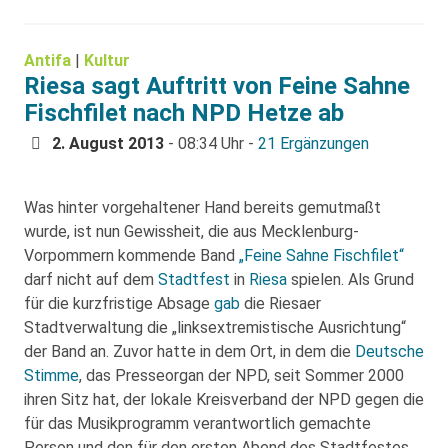
Antifa
|
Kultur
Riesa sagt Auftritt von Feine Sahne
Fischfilet nach NPD Hetze ab
2. August 2013
- 08:34 Uhr -
21 Ergänzungen
Was hinter vorgehaltener Hand bereits gemutmaßt
wurde, ist nun Gewissheit, die aus Mecklenburg-
Vorpommern kommende Band
„Feine Sahne Fischfilet“
darf nicht auf dem
Stadtfest
in
Riesa
spielen. Als Grund
für die kurzfristige Absage
gab
die Riesaer
Stadtverwaltung die „linksextremistische Ausrichtung“
der Band an. Zuvor hatte in dem Ort, in dem die
Deutsche
Stimme
, das Presseorgan der NPD, seit Sommer 2000
ihren Sitz hat, der lokale Kreisverband der NPD gegen die
für das Musikprogramm verantwortlich gemachte
Person und den für den ersten Abend des Stadtfestes