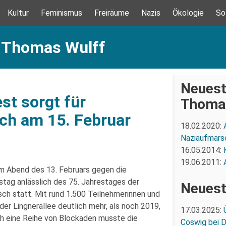
Kultur
Feminismus
Freiräume
Nazis
Ökologie
So
: Thomas Wulff
Neuest
st sorgt für
Thoma
ch am 15. Februar
18.02.2020:
Naziaufmars
16.05.2014:
19.06.2011:
m Abend des 13. Februars gegen die
tag anlässlich des 75. Jahrestages der
Neuest
ch statt. Mit rund 1.500 Teilnehmerinnen und
er Lingnerallee deutlich mehr, als noch 2019,
17.03.2025:
h eine Reihe von Blockaden musste die
Coswig bei 