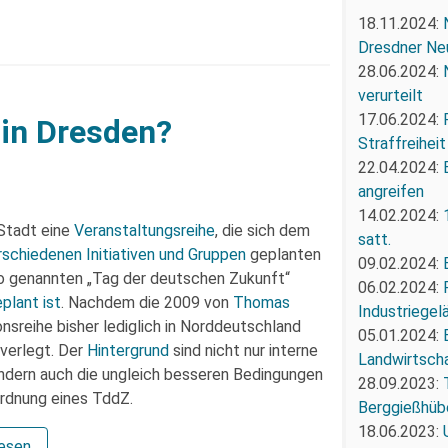
18.11.2024:
Dresdner Ne
28.06.2024:
verurteilt
17.06.2024:
 in Dresden?
Straffreiheit
22.04.2024:
angreifen
14.02.2024:
 Stadt eine
Veranstaltungsreihe
, die sich dem
satt.
rschiedenen Initiativen und Gruppen
geplanten
09.02.2024:
 genannten „Tag der deutschen Zukunft“
06.02.2024:
plant ist
. Nachdem die 2009 von
Thomas
Industriegel
sreihe bisher lediglich in Norddeutschland
05.01.2024:
 verlegt. Der
Hintergrund
sind nicht nur interne
Landwirtscha
ondern auch die ungleich besseren Bedingungen
28.09.2023:
ordnung eines TddZ.
Berggießhüb
18.06.2023:
lesen