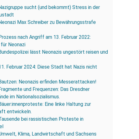
Nazigruppe sucht (und bekommt) Stress in der
ustadt
Neonazi Max Schreiber zu Bewährungsstrafe
Prozess nach Angriff am 13. Februar 2022:
 für Neonazi
Bundespolizei lässt Neonazis ungestört reisen und
11. Februar 2024: Diese Stadt hat Nazis nicht
Bautzen: Neonazis erfinden Messerattacken!
Fragmente und Frequenzen: Das Dresdner
ände im Nationalsozialismus.
Bäuer:innenproteste: Eine linke Haltung zur
ft entwickeln.
Tausende bei rassistischen Proteste in
el
Umwelt, Klima, Landwirtschaft und Sachsens