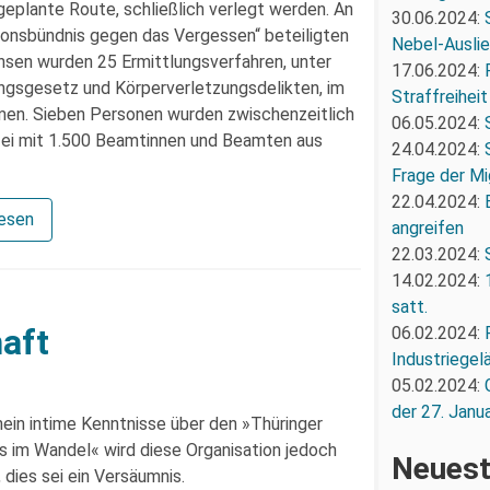
geplante Route, schließlich verlegt werden. An
30.06.2024:
onsbündnis gegen das Vergessen“ beteiligten
Nebel-Ausli
hsen wurden 25 Ermittlungsverfahren, unter
17.06.2024:
sgesetz und Körperverletzungsdelikten, im
Straffreiheit
. Sieben Personen wurden zwischenzeitlich
06.05.2024:
ei mit 1.500 Beamtinnen und Beamten aus
24.04.2024:
Frage der Mi
22.04.2024:
lesen
angreifen
22.03.2024:
14.02.2024:
satt.
aft
06.02.2024:
Industriegel
05.02.2024:
der 27. Janua
ein intime Kenntnisse über den »Thüringer
s im Wandel« wird diese Organisation jedoch
Neuest
 dies sei ein Versäumnis.