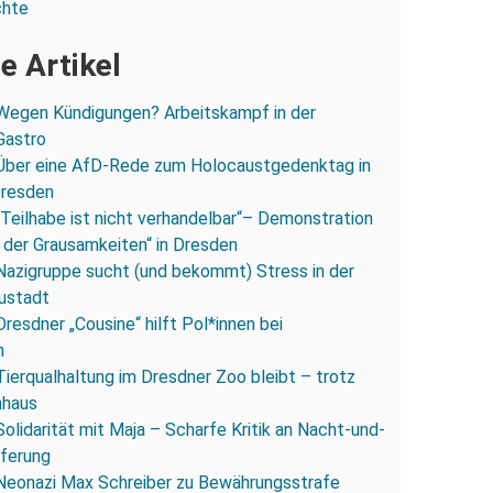
chte
e Artikel
Wegen Kündigungen? Arbeitskampf in der
Gastro
Über eine AfD-Rede zum Holocaustgedenktag in
Dresden
„Teilhabe ist nicht verhandelbar“– Demonstration
 der Grausamkeiten“ in Dresden
Nazigruppe sucht (und bekommt) Stress in der
ustadt
Dresdner „Cousine“ hilft Pol*innen bei
n
Tierqualhaltung im Dresdner Zoo bleibt – trotz
nhaus
Solidarität mit Maja – Scharfe Kritik an Nacht-und-
eferung
Neonazi Max Schreiber zu Bewährungsstrafe