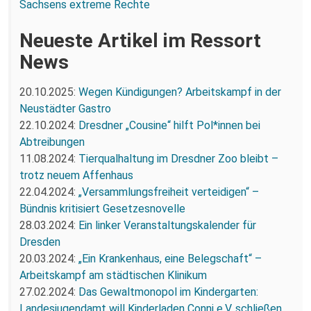
Sachsens extreme Rechte
Neueste Artikel im Ressort
News
20.10.2025:
Wegen Kündigungen? Arbeitskampf in der
Neustädter Gastro
22.10.2024:
Dresdner „Cousine“ hilft Pol*innen bei
Abtreibungen
11.08.2024:
Tierqualhaltung im Dresdner Zoo bleibt –
trotz neuem Affenhaus
22.04.2024:
„Versammlungsfreiheit verteidigen“ –
Bündnis kritisiert Gesetzesnovelle
28.03.2024:
Ein linker Veranstaltungskalender für
Dresden
20.03.2024:
„Ein Krankenhaus, eine Belegschaft“ –
Arbeitskampf am städtischen Klinikum
27.02.2024:
Das Gewaltmonopol im Kindergarten:
Landesjugendamt will Kinderladen Conni e.V. schließen.