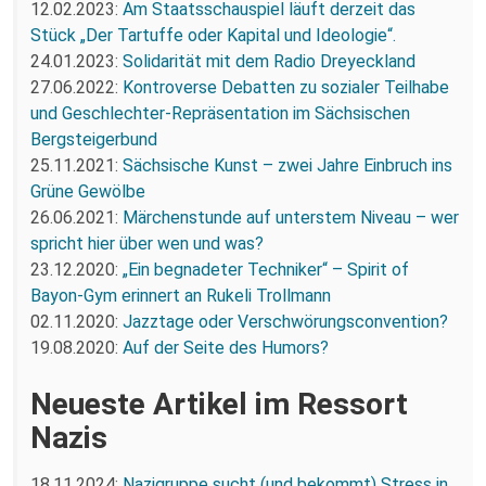
12.02.2023:
Am Staatsschauspiel läuft derzeit das
Stück „Der Tartuffe oder Kapital und Ideologie“.
24.01.2023:
Solidarität mit dem Radio Dreyeckland
27.06.2022:
Kontroverse Debatten zu sozialer Teilhabe
und Geschlechter-Repräsentation im Sächsischen
Bergsteigerbund
25.11.2021:
Sächsische Kunst – zwei Jahre Einbruch ins
Grüne Gewölbe
26.06.2021:
Märchenstunde auf unterstem Niveau – wer
spricht hier über wen und was?
23.12.2020:
„Ein begnadeter Techniker“ – Spirit of
Bayon-Gym erinnert an Rukeli Trollmann
02.11.2020:
Jazztage oder Verschwörungsconvention?
19.08.2020:
Auf der Seite des Humors?
Neueste Artikel im Ressort
Nazis
18.11.2024:
Nazigruppe sucht (und bekommt) Stress in