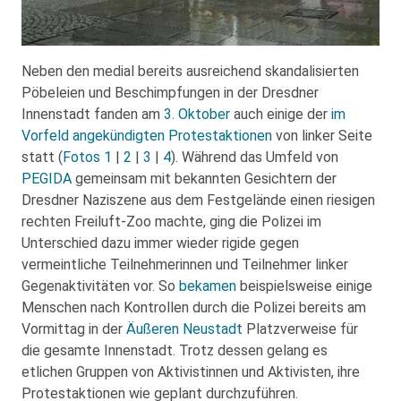
Neben den medial bereits ausreichend skandalisierten
Pöbeleien und Beschimpfungen in der Dresdner
Innenstadt fanden am
3. Oktober
auch einige der
im
Vorfeld angekündigten Protestaktionen
von linker Seite
statt (
Fotos 1
|
2
|
3
|
4
). Während das Umfeld von
PEGIDA
gemeinsam mit bekannten Gesichtern der
Dresdner Naziszene aus dem Festgelände einen riesigen
rechten Freiluft-Zoo machte, ging die Polizei im
Unterschied dazu immer wieder rigide gegen
vermeintliche Teilnehmerinnen und Teilnehmer linker
Gegenaktivitäten vor. So
bekamen
beispielsweise einige
Menschen nach Kontrollen durch die Polizei bereits am
Vormittag in der
Äußeren Neustadt
Platzverweise für
die gesamte Innenstadt. Trotz dessen gelang es
etlichen Gruppen von Aktivistinnen und Aktivisten, ihre
Protestaktionen wie geplant durchzuführen.