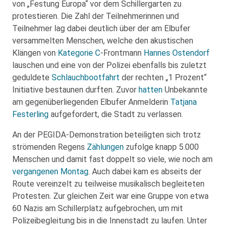
von „Festung Europa“ vor dem Schillergarten zu
protestieren. Die Zahl der Teilnehmerinnen und
Teilnehmer lag dabei deutlich über der am Elbufer
versammelten Menschen, welche den akustischen
Klängen von
Kategorie C
-Frontmann
Hannes Ostendorf
lauschen und eine von der Polizei ebenfalls bis zuletzt
geduldete
Schlauchbootfahrt
der rechten „1 Prozent“
Initiative bestaunen durften. Zuvor
hatten
Unbekannte
am gegenüberliegenden Elbufer Anmelderin
Tatjana
Festerling
aufgefordert, die Stadt zu verlassen.
An der PEGIDA-Demonstration beteiligten sich trotz
strömenden Regens
Zählungen
zufolge knapp 5.000
Menschen und damit fast doppelt so viele, wie noch am
vergangenen Montag
. Auch dabei kam es abseits der
Route vereinzelt zu teilweise musikalisch begleiteten
Protesten. Zur gleichen Zeit war eine Gruppe von etwa
60 Nazis am Schillerplatz aufgebrochen, um mit
Polizeibegleitung bis in die Innenstadt zu laufen. Unter