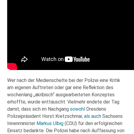
Wer nach der Medienschelte bei der Polizei eine Kritik
am eigenen Auftreten oder gar eine Reflektion des
wochenlang „akribisch“ ausgearbeiteten Konzeptes
erhoffte, wurde enttäuscht. Vielmehr endete der Tag
damit, dass sich im Nachgang
sowohl
Dresdens
Polizeipräsident Horst Kretzschmar,
als auch
Sachsens
Innenminister
Markus Ulbig
(CDU) für den erfolgreichen
Einsatz bedankte. Die Polizei habe nach Auffassung von