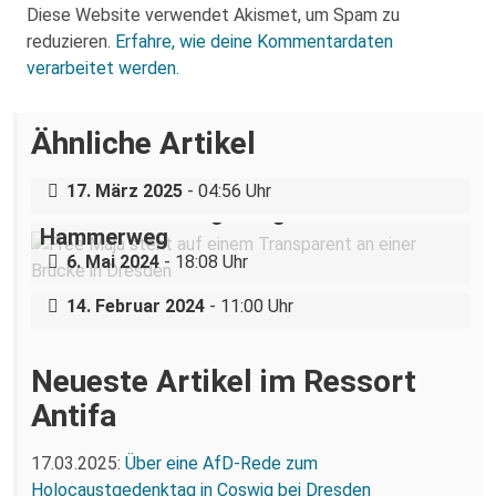
Diese Website verwendet Akismet, um Spam zu
reduzieren.
Erfahre, wie deine Kommentardaten
verarbeitet werden.
Über eine AfD-Rede zum
Ähnliche Artikel
Holocaustgedenktag in Coswig bei
Dresden
17. März 2025
- 04:56 Uhr
Solidaritätskundgebung an der JVA-
Hammerweg
11. Februar 2024: Diese Stadt hat Nazis
6. Mai 2024
- 18:08 Uhr
nicht satt.
14. Februar 2024
- 11:00 Uhr
Neueste Artikel im Ressort
Antifa
17.03.2025:
Über eine AfD-Rede zum
Holocaustgedenktag in Coswig bei Dresden