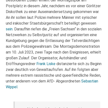
Besonderen Zulauf erhielt der Montagsspuk am
Postplatz in diesem Jahr, nachdem es vor einer Görlitzer
Diskothek zu einer Auseinandersetzung gekommen war.
An ihr sollen laut Polizei mehrere Männer mit syrischer
und irakischer Staatsbürgerschaft beteilligt gewesen
sein
. Daraufhin riefen die „Freien Sachsen“ in den sozialen
Netzwerken zu Selbstjustiz auf und organisierten eine
Kundgebung gegen die Entlassung der Tatverdächtigen
aus dem Polizeigewahrsam. Die Montagsdemonstration
am 10. Juli 2023, zwei Tage nach den Ereignissen, erhielt
großen Zulauf. Der Organisator, Autohändler und
Eröffnungsredner
Frank Liske
distanzierte sich zu Beginn
zwar deutlich von Gewaltaufrufen. Auf ihn folgten aber
mehrere extrem rassistische und queerfeindliche Reden,
unter anderem von dem AfD- Abgeordneten
Sebastian
Wippel
.