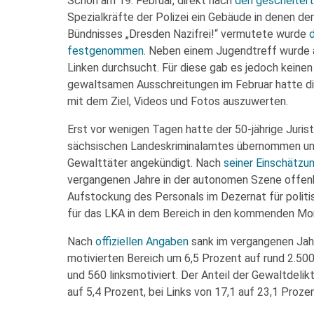
Schon am 19. Februar, direkt nach
den gescheiter
Spezialkräfte der Polizei ein Gebäude in denen de
Bündnisses „Dresden Nazifrei!“ vermutete wurde
festgenommen
. Neben einem Jugendtreff wurde a
Linken durchsucht. Für diese gab es jedoch keine
gewaltsamen Ausschreitungen im Februar hatte di
mit dem Ziel, Videos und Fotos auszuwerten.
Erst vor wenigen Tagen hatte der 50-jährige Juris
sächsischen Landeskriminalamtes übernommen un
Gewalttäter angekündigt. Nach
seiner Einschätzu
vergangenen Jahre in der autonomen Szene offenba
Aufstockung des Personals im Dezernat für politisc
für das LKA in dem Bereich in den kommenden Mo
Nach
offiziellen Angaben
sank im vergangenen Jahr 
motivierten Bereich um 6,5 Prozent auf rund 2.500
und 560 linksmotiviert. Der Anteil der Gewaltdelikt
auf 5,4 Prozent, bei Links von 17,1 auf 23,1 Prozen