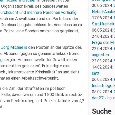
ten Naziaufmärschen
in Dresden, hatten
30.06.2024:
r Organisationskreis des bundesweiten
Nebel-Ausli
durchsucht und mehrere Personen vorläufig
17.06.2024:
uch ein Anwaltsbüro und ein Parteibüro der
Straffreiheit
n Durchsuchungsbeschluss. Im Anschluss an die
06.05.2024:
e Polizei eine Sonderkommission gegründet,
24.04.2024:
Frage der Mi
t
Jörg Michaelis
den Posten an der Spitze des
22.04.2024:
d Aktionen gegen so genannte linksextreme
angreifen
ng
sei „die Hemmschwelle für Gewalt in den
22.03.2024:
r deutlich gesunken“. Er kündigte eine
14.02.2024:
h „linksmotivierte Kriminalität“ an und sieht
satt.
naten einen Arbeitsschwerpunkt.
06.02.2024:
Industriegel
die Zahl der Straftaten im politisch
05.02.2024:
 Fälle, davon waren rund 1.800 Delikte rechts-
der 27. Janua
e von Rechts stieg laut Polizeistatistik von 4,2
t.
Suche