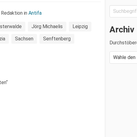
 Redaktion in
Antifa
nsterwalde
Jörg Michaelis
Leipzig
Archiv
zia
Sachsen
Senftenberg
Durchstöber
ten“