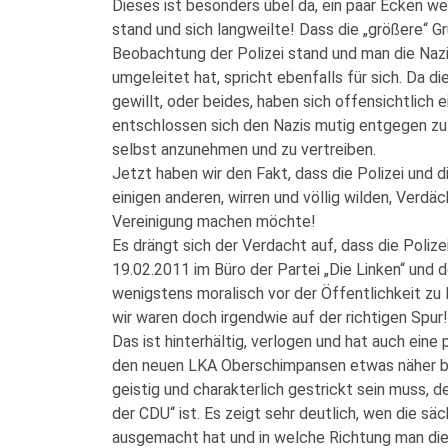
Dieses ist besonders übel da, ein paar Ecken we
stand und sich langweilte! Dass die „größere“ G
Beobachtung der Polizei stand und man die Naz
umgeleitet hat, spricht ebenfalls für sich. Da die
gewillt, oder beides, haben sich offensichtlich 
entschlossen sich den Nazis mutig entgegen zu
selbst anzunehmen und zu vertreiben.
Jetzt haben wir den Fakt, dass die Polizei und 
einigen anderen, wirren und völlig wilden, Verdäc
Vereinigung machen möchte!
Es drängt sich der Verdacht auf, dass die Polizei
19.02.2011 im Büro der Partei „Die Linken“ und 
wenigstens moralisch vor der Öffentlichkeit zu
wir waren doch irgendwie auf der richtigen Spur!
Das ist hinterhältig, verlogen und hat auch ein
den neuen LKA Oberschimpansen etwas näher bet
geistig und charakterlich gestrickt sein muss, 
der CDU“ ist. Es zeigt sehr deutlich, wen die s
ausgemacht hat und in welche Richtung man di