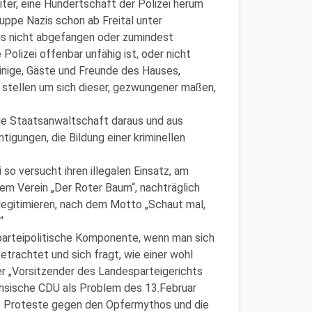
iter, eine Hundertschaft der Polizei herum
ruppe Nazis schon ab Freital unter
is nicht abgefangen oder zumindest
 Polizei offenbar unfähig ist, oder nicht
einige, Gäste und Freunde des Hauses,
 stellen um sich dieser, gezwungener maßen,
die Staatsanwaltschaft daraus und aus
htigungen, die Bildung einer kriminellen
 so versucht ihren illegalen Einsatz, am
dem Verein „Der Roter Baum“, nachträglich
 legitimieren, nach dem Motto „Schaut mal,
“
e parteipolitische Komponente, wenn man sich
rachtet und sich fragt, wie einer wohl
der „Vorsitzender des Landesparteigerichts
ächsische CDU als Problem des 13.Februar
e Proteste gegen den Opfermythos und die