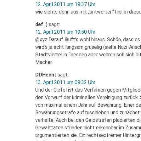
12. April 2011 um 19:37 Uhr
wie siehts denn aus mit „antworten“ hier in dre
def :)
sagt:
12. April 2011 um 19:50 Uhr
@xyz Darauf läuft’s wohl hinaus. Schön, dass es
wird’s ja echt langsam gruselig (siehe Nazi-Ans
Stadtviertel in Dresden aber wehren soll sich bi
Macher.
DDHecht
sagt:
13. April 2011 um 09:32 Uhr
Und der Gipfel ist das Verfahren gegen Mitglied
den Vorwurf der kriminellen Vereinigung zurück. 
von maximal einem Jahr auf Bewährung. Einer der
Bewährungsstrafe aufzuschieben und zunächst z
verhalte. Auch bei den Geldstrafen plädierten di
Gewalttaten stünden nicht erkennbar im Zusamme
argumentierten sie. Ein rechtsextremer Hinterg