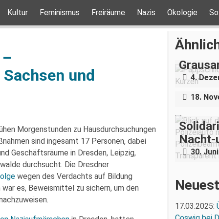
Kultur
Feminismus
Freiräume
Nazis
Ökologie
So
„Teilha
Ähnlich
Demonst
 –
Grausa
Nazigr
 Sachsen und
4. Dez
Stress 
18. No
Solidar
frühen Morgenstunden zu Hausdurchsuchungen
Nacht-
ßnahmen sind ingesamt 17 Personen, dabei
30. Jun
nd Geschäftsräume in Dresden, Leipzig,
rwalde durchsucht. Die Dresdner
olge
wegen des Verdachts auf Bildung
Neuest
n war es, Beweismittel zu sichern, um den
 nachzuweisen.
17.03.2025:
Coswig bei 