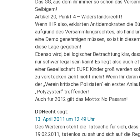
Das GG, aus dem ihr immer so schön das Versamm
Selbigem!
Artikel 20, Punkt 4 – Widerstandsrecht!
Wenn IHR also, erklärten Antidemokraten die Büh
aufgrund des Versammlungsrechtes, als handlun
eine Demo genehmigen müssen, so ist in diese
diese Lage gegeben!
Ebenso wird, bei logischer Betrachtung klar, da
nur schwer legal sein kann! Es liegt also auch 
einer Gesellschaft EURE Kinder groß werden sol
zu verstecken zieht nicht mehr! Wenn Ihr daran ü
der „Verein kritische Polizisten“ ein erster An
„Polyzysten“ treffender!
Auch für 2012 gilt das Motto: No Pasaran!
DDHecht
sagt:
13. April 2011 um 12:49 Uhr
Des Weiteren steht die Tatsache für sich, dass d
19.02.2011, tatenlos zu sah und sich auf die R