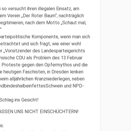
 so versucht ihren illegalen Einsatz, am
dem Verein „Der Roter Baum“, nachträglich
 legitimieren, nach dem Motto „Schaut mal,
“
e parteipolitische Komponente, wenn man sich
rachtet und sich fragt, wie einer wohl
der „Vorsitzender des Landesparteigerichts
ächsische CDU als Problem des 13.Februar
e Proteste gegen den Opfermythos und die
e heutigen Faschisten, in Dresden lenken
beim alljährlichen Kranzniederlegen, neben
undbindeshalbeinfettesSchwein und NPD-
Schlag ins Gesicht!
LASSEN UNS NICHT EINSCHÜCHTERN!
s: