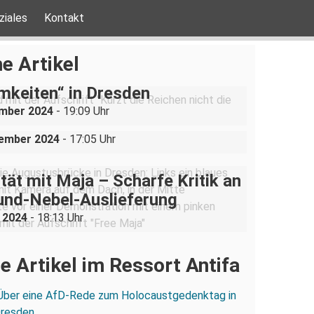
ziales
Kontakt
be ist nicht verhandelbar“–
e Artikel
ration gegen „Liste der
mkeiten“ in Dresden
uppe sucht (und bekommt)
ember 2024
- 19:09 Uhr
in der Dresdner Neustadt
vember 2024
- 17:05 Uhr
ität mit Maja – Scharfe Kritik an
und-Nebel-Auslieferung
i 2024
- 18:13 Uhr
e Artikel im Ressort Antifa
Über eine AfD-Rede zum Holocaustgedenktag in
Dresden