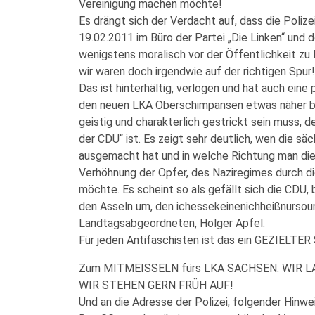
Vereinigung machen möchte!
Es drängt sich der Verdacht auf, dass die Polizei
19.02.2011 im Büro der Partei „Die Linken“ und 
wenigstens moralisch vor der Öffentlichkeit zu
wir waren doch irgendwie auf der richtigen Spur!
Das ist hinterhältig, verlogen und hat auch ein
den neuen LKA Oberschimpansen etwas näher bet
geistig und charakterlich gestrickt sein muss, 
der CDU“ ist. Es zeigt sehr deutlich, wen die s
ausgemacht hat und in welche Richtung man di
Verhöhnung der Opfer, des Naziregimes durch di
möchte. Es scheint so als gefällt sich die CDU, 
den Asseln um, den ichessekeinenichheißnurso
Landtagsabgeordneten, Holger Apfel.
Für jeden Antifaschisten ist das ein GEZIELTER 
Zum MITMEISSELN fürs LKA SACHSEN: WIR 
WIR STEHEN GERN FRÜH AUF!
Und an die Adresse der Polizei, folgender Hinwei