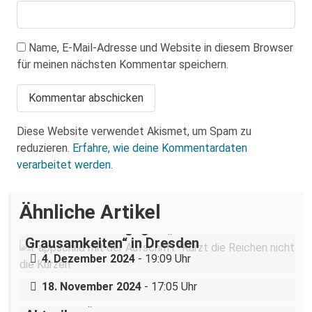
Name, E-Mail-Adresse und Website in diesem Browser
für meinen nächsten Kommentar speichern.
Diese Website verwendet Akismet, um Spam zu
reduzieren.
Erfahre, wie deine Kommentardaten
verarbeitet werden.
Ähnliche Artikel
„Teilhabe ist nicht verhandelbar“–
Demonstration gegen „Liste der
Grausamkeiten“ in Dresden
Nazigruppe sucht (und bekommt) Stress
4. Dezember 2024
- 19:09 Uhr
in der Dresdner Neustadt
18. November 2024
- 17:05 Uhr
Dresdner „Cousine“ hilft Pol*innen bei