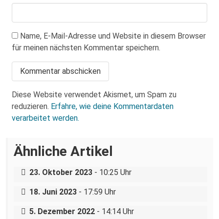
Name, E-Mail-Adresse und Website in diesem Browser
für meinen nächsten Kommentar speichern.
Diese Website verwendet Akismet, um Spam zu
reduzieren.
Erfahre, wie deine Kommentardaten
verarbeitet werden.
Ähnliche Artikel
Status Quo: „Für ein Dresden, das den
Titel „Sicherer Hafen“ verdient“
Umwelt, Klima, Landwirtschaft und
23. Oktober 2023
- 10:25 Uhr
Sachsens extreme Rechte
Solidarische
A
ktion auf dem Dresdner
18. Juni 2023
- 17:59 Uhr
Weihnachtsmarkt
5. Dezember 2022
- 14:14 Uhr