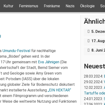
Kultur
Feminismus
Freiräume
Nazis
Ökologie
So
Solidar
Ähnlich
Weihna
5. Dez
Wahlhel
g
Machen 
17. Aug
Pop-up
8. Juni
as
Umundu-Festival
für nachhaltige
ema „Böden“ gehen wird. In der
b 17 Uhr gemeinsam mit
Eva Jähnigen
(Die
Neuest
lwirtschaft der Stadt, Bernd Siemer vom
ft und Geologie sowie Amy Green vom
28.03.2024:
keit Potsdam (IASS) über die lokalen
29.02.2024:
ng globaler Ziele für Bodenschutz diskutiert
12.02.2023:
arkt installierte Ausstellung
„EIN HEKTAR“
Tartuffe oder
 mit einem Filmprogramm und verschiedenen
24.01.2023:
iger Weise die weltweite Nutzung und Funktionen
27.06.2022: