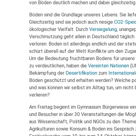
von Böden deutlich machen und dabei gleichzeitig
Böden sind die Grundlage unseres Lebens. Sie lief
Gleichzeitig sind sie jedoch auch riesige
CO2-Spei
ökologischer Vielfalt. Durch
Versiegelung
, unange
Verschmutzung geht allein in Deutschland täglich 
verloren. Boden ist allerdings endlich und der s
schürt überall auf der Welt Konflikte um den Zug
Um die Bedeutung fruchtbaren Bodens für unsere 
zu verdeutlichen, haben die
Vereinten Nationen
(UN
Bekämpfung der
Desertifikation
zum
Internationa
Böden geschützt und erhalten werden? Welche p
und was können wir selbst im Alltag tun, um nicht
verlieren?
Am Freitag beginnt im Gymnasium Bürgerwiese ein
und Besucher in über 30 Veranstaltungen die Mög
aus Wissenschaft, Politik und NGOs zu den Them
Agrikulturen sowie Konsum & Boden ins Gespräch 