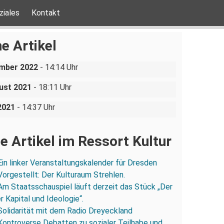
ziales
Kontakt
ische
A
ktion auf dem Dresdner
e Artikel
chtsmarkt
ember 2022
- 14:14 Uhr
fer:innen in Pirna attackiert
statt warten! – Aktionstag für
ust 2021
- 18:11 Uhr
-Radwege
 2021
- 14:37 Uhr
e Artikel im Ressort Kultur
Ein linker Veranstaltungskalender für Dresden
Vorgestellt: Der Kulturaum Strehlen.
Am Staatsschauspiel läuft derzeit das Stück „Der
 Kapital und Ideologie“.
Solidarität mit dem Radio Dreyeckland
Kontroverse Debatten zu sozialer Teilhabe und