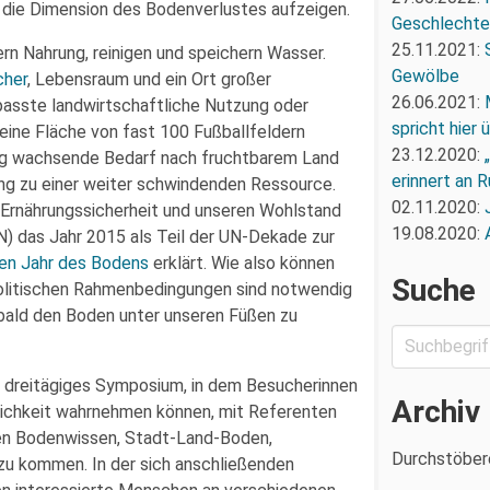
 die Dimension des Bodenverlustes aufzeigen.
Geschlechte
25.11.2021:
ern Nahrung, reinigen und speichern Wasser.
Gewölbe
cher
, Lebensraum und ein Ort großer
26.06.2021:
passte landwirtschaftliche Nutzung oder
spricht hier
eine Fläche von fast 100 Fußballfeldern
23.12.2020:
tetig wachsende Bedarf nach fruchtbarem Land
erinnert an R
ang zu einer weiter schwindenden Ressource.
02.11.2020:
Ernährungssicherheit und unseren Wohlstand
19.08.2020:
) das Jahr 2015 als Teil der UN-Dekade zur
len Jahr des Bodens
erklärt. Wie also können
Suche
olitischen Rahmenbedingungen sind notwendig
 bald den Boden unter unseren Füßen zu
 dreitägiges Symposium, in dem Besucherinnen
Archiv
lichkeit wahrnehmen können, mit Referenten
en Bodenwissen, Stadt-Land-Boden,
Durchstöber
zu kommen. In der sich anschließenden