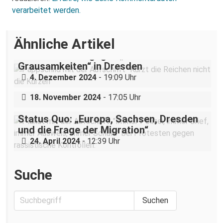
verarbeitet werden.
Ähnliche Artikel
„Teilhabe ist nicht verhandelbar“–
Demonstration gegen „Liste der
Grausamkeiten“ in Dresden
Nazigruppe sucht (und bekommt) Stress
4. Dezember 2024
- 19:09 Uhr
in der Dresdner Neustadt
18. November 2024
- 17:05 Uhr
Status Quo: „Europa, Sachsen, Dresden
und die Frage der Migration“
24. April 2024
- 12:39 Uhr
Suche