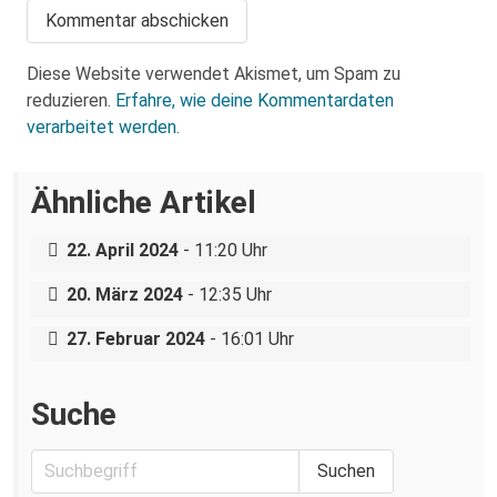
Diese Website verwendet Akismet, um Spam zu
reduzieren.
Erfahre, wie deine Kommentardaten
verarbeitet werden.
Ähnliche Artikel
Bundespolizei lässt Neonazis ungestört
reisen und angreifen
„Ein Krankenhaus, eine Belegschaft“ –
22. April 2024
- 11:20 Uhr
Das Gewaltmonopol im Kindergarten:
Arbeitskampf am städtischen Klinikum
Landesjugendamt will Kinderladen Conni
20. März 2024
- 12:35 Uhr
e.V. schließen.
27. Februar 2024
- 16:01 Uhr
Suche