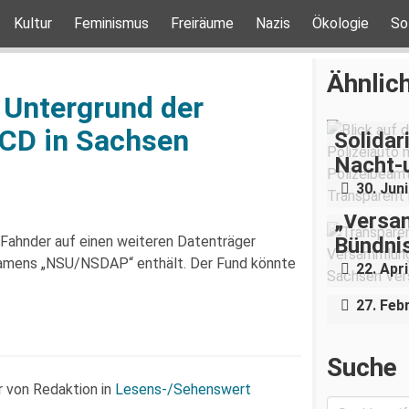
Kultur
Feminismus
Freiräume
Nazis
Ökologie
So
Ähnlich
r Untergrund der
CD in Sachsen
Solidar
Nacht-
30. Jun
„Versam
Das Ge
Bündnis
 Fahnder auf einen weiteren Datenträger
Landesj
namens „NSU/NSDAP“ enthält. Der Fund könnte
22. Apri
Conni e
27. Feb
Suche
 von Redaktion in
Lesens-/Sehenswert