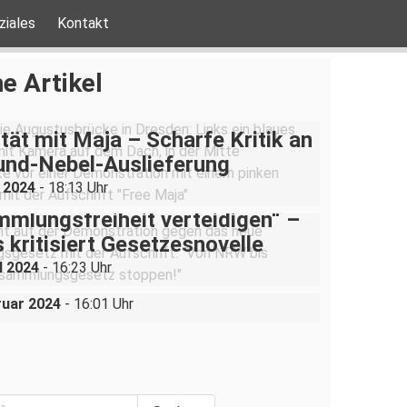
ziales
Kontakt
e Artikel
ität mit Maja – Scharfe Kritik an
und-Nebel-Auslieferung
i 2024
- 18:13 Uhr
mlungsfreiheit verteidigen“ –
waltmonopol im Kindergarten:
 kritisiert Gesetzesnovelle
ugendamt will Kinderladen
l 2024
- 16:23 Uhr
.V. schließen.
ruar 2024
- 16:01 Uhr