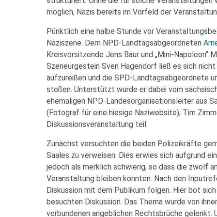
strukturiert. Ohne die für solche Veranstaltungen 
möglich, Nazis bereits im Vorfeld der Veranstaltu
Pünktlich eine halbe Stunde vor Veranstaltungsbeg
Naziszene. Dem NPD-Landtagsabgeordneten
Arn
Kreisvorsitzende Jens Baur und „Mini-Napoleon“ Ma
Szeneurgestein Sven Hagendorf ließ es sich nich
aufzureißen und die SPD-Landtagsabgeordnete u
stoßen. Unterstützt wurde er dabei vom sächsi
ehemaligen NPD-Landesorganisationsleiter aus Sa
(Fotograf für eine hiesige Naziwebsite), Tim Zim
Diskussionsveranstaltung teil.
Zunächst versuchten die beiden Polizeikräfte gem
Saales zu verweisen. Dies erwies sich aufgrund ei
jedoch als merklich schwierig, so dass die zwölf
Veranstaltung bleiben konnten. Nach den Inputrefe
Diskussion mit dem Publikum folgen. Hier bot sich
besuchten Diskussion. Das Thema wurde von ihnen 
verbundenen angeblichen Rechtsbrüche gelenkt. 