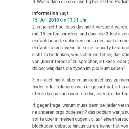
4. Wieso dann ein so einseitig besetztes Podiu
information
sagt:
16. Juni 2010 um 13:31 Uhr
2. ist ja nicht so, dass das nicht versucht wurd
mit 15 leuten anrücken und dann die 3 leute von
einfach beseite schieben und in den saal rammeln
einfach so raus, wenn du keine security hast und 
nicht zu bedenken, war sicher ein fehler, das st
von „kein interesse“ zu sprechen, ist käse. oder
drüber war, dass die typen im publikum saßen?
3. mir auch nicht. aber im umkehrschluss zu mein
finden oder tolerieren was er gesagt hat, ist ja 
steck da nun auch nicht so drin, aber m.e. laufe
4. gegenfrage: warum muss denn bei jeder veran
ne anderen orga dabeisein? das podium war ja nu
sollte aber in meinen augen v.a. auf einen versuc
blockaden-debatte hinauslaufen. keiner hat von