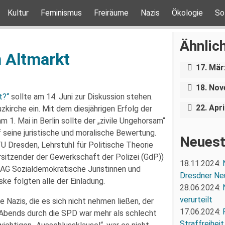
Kultur
Feminismus
Freiräume
Nazis
Ökologie
So
Über e
Holoca
Ähnlich
Dresde
m Altmarkt
Nazigr
17. Mär
Stress 
Bundesp
18. No
ungestö
t?“
sollte am 14. Juni zur Diskussion stehen.
22. Apri
zkirche ein. Mit dem diesjährigen Erfolg der
1. Mai in Berlin sollte der „zivile Ungehorsam“
f seine juristische und moralische Bewertung.
Neuest
U Dresden, Lehrstuhl für Politische Theorie
sitzender der Gewerkschaft der Polizei (GdP))
18.11.2024:
AG Sozialdemokratische Juristinnen und
Dresdner Ne
ke folgten alle der Einladung.
28.06.2024:
verurteilt
Nazis, die es sich nicht nehmen ließen, der
17.06.2024:
 Abends durch die SPD war mehr als schlecht
Straffreiheit