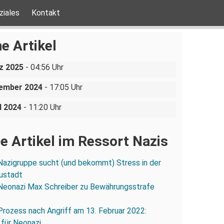
ziales
Kontakt
ine AfD-Rede zum
ustgedenktag in Coswig bei
e Artikel
n
uppe sucht (und bekommt)
z 2025
- 04:56 Uhr
in der Dresdner Neustadt
olizei lässt Neonazis
vember 2024
- 17:05 Uhr
rt reisen und angreifen
l 2024
- 11:20 Uhr
e Artikel im Ressort Nazis
Nazigruppe sucht (und bekommt) Stress in der
ustadt
Neonazi Max Schreiber zu Bewährungsstrafe
Prozess nach Angriff am 13. Februar 2022:
 für Neonazi