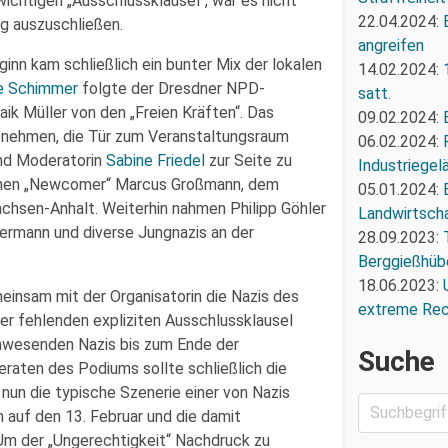
wichtigen „Ausschlussklausel“, war es nicht
22.04.2024:
ng auszuschließen.
angreifen
inn kam schließlich ein bunter Mix der lokalen
14.02.2024:
e Schimmer
folgte der Dresdner NPD-
satt.
ik Müller von den „Freien Kräften“. Das
09.02.2024:
t nehmen, die Tür zum Veranstaltungsraum
06.02.2024:
nd Moderatorin
Sabine Friedel
zur Seite zu
Industriegel
schen „Newcomer“ Marcus Großmann, dem
05.01.2024:
chsen-Anhalt. Weiterhin nahmen Philipp Göhler
Landwirtscha
mermann und diverse Jungnazis an der
28.09.2023:
Berggießhüb
18.06.2023:
einsam mit der Organisatorin die Nazis des
extreme Re
ner fehlenden expliziten Ausschlussklausel
 anwesenden Nazis bis zum Ende der
Suche
raten des Podiums sollte schließlich die
 nun die typische Szenerie einer von Nazis
auf den 13. Februar und die damit
Um der „Ungerechtigkeit“ Nachdruck zu