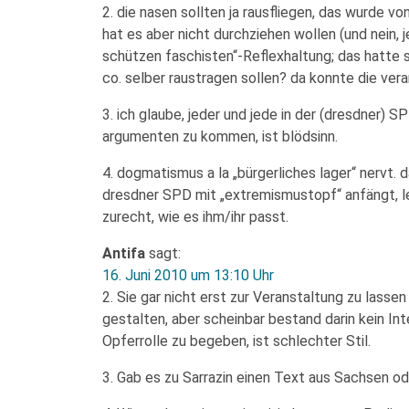
2. die nasen sollten ja rausfliegen, das wurde vo
hat es aber nicht durchziehen wollen (und nein, je
schützen faschisten“-Reflexhaltung; das hatte s
co. selber raustragen sollen? da konnte die vera
3. ich glaube, jeder und jede in der (dresdner) S
argumenten zu kommen, ist blödsinn.
4. dogmatismus a la „bürgerliches lager“ nervt. 
dresdner SPD mit „extremismustopf“ anfängt, l
zurecht, wie es ihm/ihr passt.
Antifa
sagt:
16. Juni 2010 um 13:10 Uhr
2. Sie gar nicht erst zur Veranstaltung zu lasse
gestalten, aber scheinbar bestand darin kein In
Opferrolle zu begeben, ist schlechter Stil.
3. Gab es zu Sarrazin einen Text aus Sachsen od