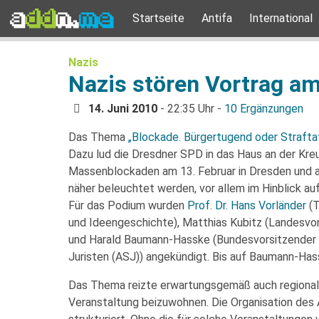
Startseite
Antifa
International
Nazis
Nazis stören Vortrag a
14. Juni 2010
- 22:35 Uhr -
10 Ergänzungen
Das Thema
„Blockade. Bürgertugend oder Strafta
Dazu lud die Dresdner SPD in das Haus an der Kreu
Massenblockaden am 13. Februar in Dresden und am 
näher beleuchtet werden, vor allem im Hinblick au
Für das Podium wurden
Prof. Dr. Hans Vorländer
(T
und Ideengeschichte), Matthias Kubitz (Landesvor
und Harald Baumann-Hasske (Bundesvorsitzender 
Juristen (ASJ)) angekündigt. Bis auf Baumann-Hass
Das Thema reizte erwartungsgemäß auch regionale 
Veranstaltung beizuwohnen. Die Organisation des