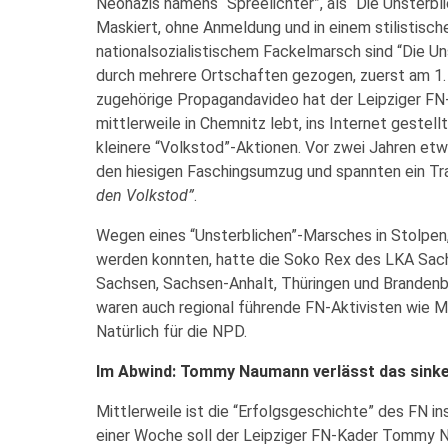
Neonazis namens “Spreelichter”, als “Die Unsterb
Maskiert, ohne Anmeldung und in einem stilistisch
nationalsozialistischem Fackelmarsch sind “Die U
durch mehrere Ortschaften gezogen, zuerst am 1.
zugehörige Propagandavideo hat der Leipziger FN-A
mittlerweile in Chemnitz lebt, ins Internet geste
kleinere “Volkstod”-Aktionen. Vor zwei Jahren etw
den hiesigen Faschingsumzug und spannten ein Tr
den Volkstod”
.
Wegen eines “Unsterblichen”-Marsches in Stolpen,
werden konnten, hatte die Soko Rex des LKA Sac
Sachsen, Sachsen-Anhalt, Thüringen und Brandenb
waren auch regional führende FN-Aktivisten wie Man
Natürlich für die NPD.
Im Abwind: Tommy Naumann verlässt das sinke
Mittlerweile ist die “Erfolgsgeschichte” des FN i
einer Woche soll der Leipziger FN-Kader Tommy 