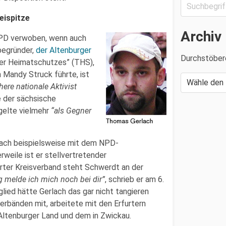
eispitze
Archiv
NPD verwoben, wenn auch
tbegründer,
der Altenburger
Durchstöber
nger Heimatschutzes” (THS),
n Mandy Struck führte, ist
here nationale Aktivist
e der sächsische
 gelte vielmehr
“als Gegner
rlach beispielsweise mit dem NPD-
weile ist er stellvertretender
urter Kreisverband steht Schwerdt an der
g melde ich mich noch bei dir”
, schrieb er am 6.
lied hätte Gerlach das gar nicht tangieren
verbänden mit, arbeitete mit den Erfurtern
ltenburger Land und dem in Zwickau.