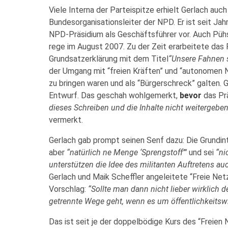
Viele Interna der Parteispitze erhielt Gerlach auc
Bundesorganisationsleiter der NPD. Er ist seit Jah
NPD-Präsidium als Geschäftsführer vor. Auch Püh
rege im August 2007. Zu der Zeit erarbeitete das 
Grundsatzerklärung mit dem Titel
“Unsere Fahnen 
der Umgang mit “freien Kräften” und “autonomen Nat
zu bringen waren und als “Bürgerschreck” galten. 
Entwurf. Das geschah wohlgemerkt,
bevor
das Pr
dieses Schreiben und die Inhalte nicht weitergeben
vermerkt.
Gerlach gab prompt seinen Senf dazu: Die Grundin
aber
“natürlich ne Menge ‘Sprengstoff’”
und sei
“ni
unterstützen die Idee des militanten Auftretens au
Gerlach und Maik Scheffler angeleitete “Freie Netz
Vorschlag:
“Sollte man dann nicht lieber wirklich 
getrennte Wege geht, wenn es um öffentlichkeits
Das ist seit je der doppelbödige Kurs des “Freien