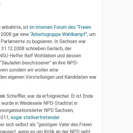
.
 anbahnte, ist
im internen Forum des “Freien
 2008 gar eine
“Arbeitsgruppe Wahlkampf”
, um
e Parlamente zu bugsieren. In Sachsen war
m 31.12.2008 schrieben Gerlach, der
 NSU-Helfer Ralf Wohlleben und dessen
“Sauladen beschissener”
an ihre NPD-
rein sondern wir wollen eine
t den eigenen Vorstellungen und Kandidaten war
k Scheffler, war da erfolgreicher. Er ist Ende
 wurde in Windeseile NPD-Stadtrat in
desorganisationsleiter NPD Sachsen,
 2011,
sogar stellvertretender
der sich selbst als
“geistigen Vater des Freien
knausert, wenn es um Kritik an der NPD geht