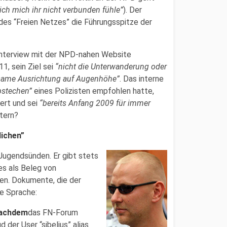
 ich mich ihr nicht verbunden fühle”
). Der
des “Freien Netzes” die Führungsspitze der
m Interview mit der NPD-nahen Website
, sein Ziel sei
“nicht die Unterwanderung oder
nsame Ausrichtung auf Augenhöhe”
. Das interne
bstechen”
eines Polizisten empfohlen hatte,
iert und sei
“bereits Anfang 2009 für immer
tern?
lichen”
n Jugendsünden. Er gibt stets
es als Beleg von
en. Dokumente, die der
e Sprache:
achdem
das FN-Forum
 der User “sibelius” alias