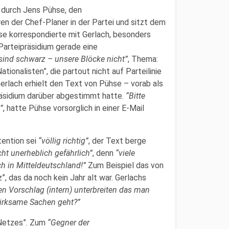
h durch Jens Pühse, den
ren der Chef-Planer in der Partei und sitzt dem
se korrespondierte mit Gerlach, besonders
Parteipräsidium gerade eine
sind schwarz – unsere Blöcke nicht”
, Thema:
ionalisten”, die partout nicht auf Parteilinie
Gerlach erhielt den Text von Pühse – vorab als
äsidium darüber abgestimmt hatte.
“Bitte
”
, hatte Pühse vorsorglich in einer E-Mail
tention sei
“völlig richtig”
, der Text berge
cht unerheblich gefährlich”
, denn
“viele
ch in Mitteldeutschland!”
Zum Beispiel das von
”, das da noch kein Jahr alt war. Gerlachs
den Vorschlag (intern) unterbreiten das man
wirksame Sachen geht?”
 Netzes”. Zum
“Gegner der