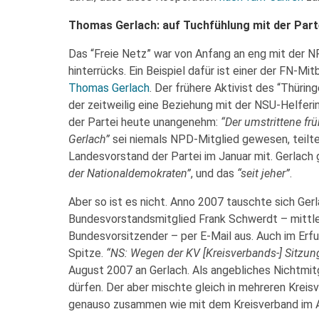
Thomas Gerlach: auf Tuchfühlung mit der Part
Das “Freie Netz” war von Anfang an eng mit der 
hinterrücks. Ein Beispiel dafür ist einer der FN-Mi
Thomas Gerlach
. Der frühere Aktivist des “Thüri
der zeitweilig eine Beziehung mit der NSU-Helferi
der Partei heute unangenehm:
“Der umstrittene frü
Gerlach”
sei niemals NPD-Mitglied gewesen, teilt
Landesvorstand der Partei im Januar mit. Gerlach
der Nationaldemokraten”
, und das
“seit jeher”
.
Aber so ist es nicht. Anno 2007 tauschte sich Ge
Bundesvorstandsmitglied Frank Schwerdt – mittler
Bundesvorsitzender – per E-Mail aus. Auch im Erf
Spitze.
“NS: Wegen der KV [Kreisverbands-] Sitzun
August 2007 an Gerlach. Als angebliches Nichtmitg
dürfen. Der aber mischte gleich in mehreren Kreis
genauso zusammen wie mit dem Kreisverband im A