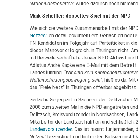
Nationaldemokraten”
wurde dadurch noch niemand
Maik Scheffler: doppeltes Spiel mit der NPD
Wie sich die weitere Zusammenarbeit mit der NPD
Netzes”
en detail dokumentiert. Gerlach gründete
FN-Kandidaten im Folgejahr auf Parteiticket in di
dieses Manöver erfolgreich, in Thüringen nicht. A
mittlerweile verhaftete Jenaer NPD-Aktivist und
Adlatus André Kapke eine E-Mail mit dem Betreff
Landesführung.
“Wir sind kein Kaninchenzüchterve
Weltanschauungsbewegung sein”
, hieß es da. Mi
das “Freie Netz” in Thüringen offenbar abgeblitzt.
Gerlachs Gegenpart in Sachsen, der Delitzscher Mai
2008 zum zweiten Mal in die NPD eingetreten und
Delitzsch, Kreisvorsitzender in Nordsachsen, Lan
Mitarbeiter der Landtagsfraktion und schließlich,
Landesvorsitzender
. Das ist rasant für jemanden, 
Netzes”
bezeichnet und hinter den Kulissen nicht 