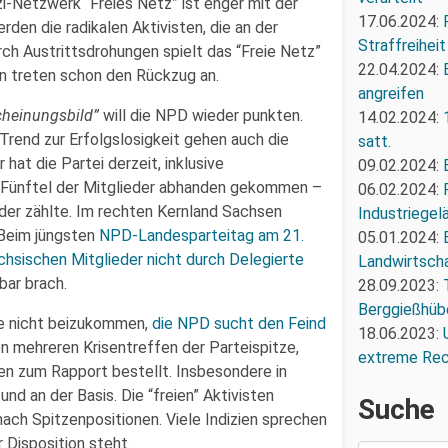
-Netzwerk “Freies Netz” ist enger mit der
17.06.2024:
den die radikalen Aktivisten, die an der
Straffreiheit
ch Austrittsdrohungen spielt das “Freie Netz”
22.04.2024:
en treten schon den Rückzug an.
angreifen
cheinungsbild”
will die NPD wieder punkten.
14.02.2024:
Trend zur Erfolgslosigkeit gehen auch die
satt.
hat die Partei derzeit, inklusive
09.02.2024:
 ein Fünftel der Mitglieder abhanden gekommen –
06.02.2024:
eder zählte. Im rechten Kernland Sachsen
Industriegel
 Beim jüngsten
NPD-Landesparteitag am 21.
05.01.2024:
ächsischen Mitglieder nicht durch Delegierte
Landwirtscha
bar brach.
28.09.2023:
Berggießhüb
re nicht beizukommen,
die NPD sucht den Feind
18.06.2023:
n mehreren Krisentreffen der Parteispitze,
extreme Re
en zum Rapport bestellt. Insbesondere in
nd an der Basis. Die “freien” Aktivisten
Suche
ach Spitzenpositionen. Viele Indizien sprechen
 Disposition steht.