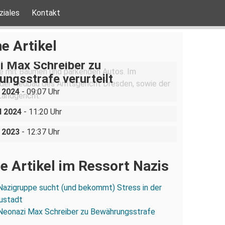
ziales
Kontakt
e Artikel
i Max Schreiber zu
ngsstrafe verurteilt
olizei lässt Neonazis
i 2024
- 09:07 Uhr
rt reisen und angreifen
im Antifa Ost Verfahren
l 2024
- 11:20 Uhr
chen
i 2023
- 12:37 Uhr
e Artikel im Ressort Nazis
Nazigruppe sucht (und bekommt) Stress in der
ustadt
Neonazi Max Schreiber zu Bewährungsstrafe