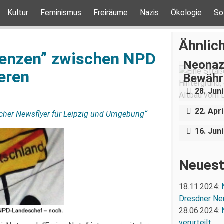
Kultur
Feminismus
Freiräume
Nazis
Ökologie
So
Ähnlich
erenzen” zwischen NPD
Neonaz
ieren
Bewähru
Bundesp
28. Jun
ungestö
Urteil 
22. Apri
cher Newsflyer für Leipzig und Umgebung“
gespro
16. Jun
Neuest
18.11.2024:
Dresdner Ne
28.06.2024:
verurteilt