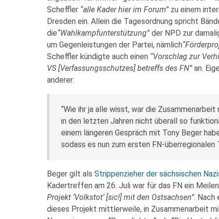
Scheffler
“alle Kader hier im Forum”
zu einem inte
Dresden ein. Allein die Tagesordnung spricht Bänd
die
“Wahlkampfunterstützung”
der NPD zur damali
um Gegenleistungen der Partei, nämlich
“Förderpro
Scheffler kündigte auch einen
“Vorschlag zur Verh
VS [Verfassungsschutzes] betreffs des FN”
an. Eig
anderer:
“Wie ihr ja alle wisst, war die Zusammenarbei
in den letzten Jahren nicht überall so funktion
einem längeren Gespräch mit Tony Beger habe
sodass es nun zum ersten FN-überregionalen
Beger gilt als
Strippenzieher der sächsischen Naz
Kadertreffen am 26. Juli war für das FN ein Meilen
Projekt ‘Volkstot’ [sic!] mit den Ostsachsen”
. Nach 
dieses Projekt mittlerweile, in Zusammenarbeit m