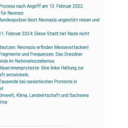
Prozess nach Angriff am 13. Februar 2022:
 für Neonazi
Bundespolizei lässt Neonazis ungestört reisen und
11. Februar 2024: Diese Stadt hat Nazis nicht
Bautzen: Neonazis erfinden Messerattacken!
Fragmente und Frequenzen: Das Dresdner
ände im Nationalsozialismus.
Bäuer:innenproteste: Eine linke Haltung zur
ft entwickeln.
Tausende bei rassistischen Proteste in
el
Umwelt, Klima, Landwirtschaft und Sachsens
chte