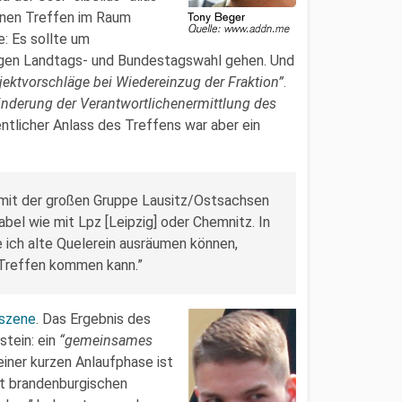
rnen Treffen im Raum
e: Es sollte um
gen Landtags- und Bundestagswahl gehen. Und
jektvorschläge bei Wiedereinzug der Fraktion”
.
inderung der Verantwortlichenermittlung des
entlicher Anlass des Treffens war aber ein
t mit der großen Gruppe Lausitz/Ostsachsen
abel wie mit Lpz [Leipzig] oder Chemnitz. In
 ich alte Quelerein ausräumen können,
 Treffen kommen kann.”
iszene
. Das Ergebnis des
stein: ein
“gemeinsames
einer kurzen Anlaufphase ist
it brandenburgischen