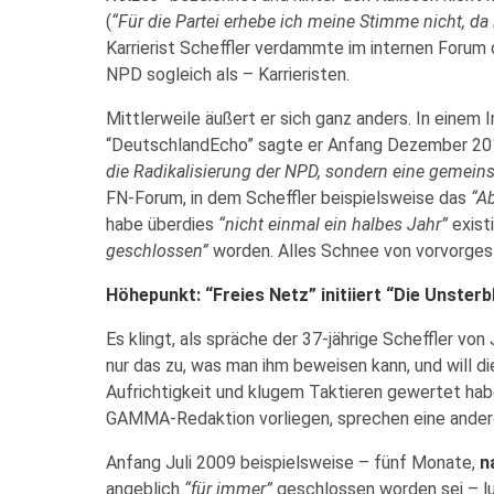
(
“Für die Partei erhebe ich meine Stimme nicht, da
Karrierist Scheffler verdammte im internen Forum 
NPD sogleich als – Karrieristen.
Mittlerweile äußert er sich ganz anders. In eine
“DeutschlandEcho” sagte er Anfang Dezember 2011
die Radikalisierung der NPD, sondern eine gemei
FN-Forum, in dem Scheffler beispielsweise das
“A
habe überdies
“nicht einmal ein halbes Jahr”
exist
geschlossen”
worden. Alles Schnee von vorvorges
Höhepunkt: “Freies Netz” initiiert “Die Unsterb
Es klingt, als spräche der 37-jährige Scheffler vo
nur das zu, was man ihm beweisen kann, und will di
Aufrichtigkeit und klugem Taktieren gewertet hab
GAMMA-Redaktion vorliegen, sprechen eine ander
Anfang Juli 2009 beispielsweise – fünf Monate,
n
angeblich
“für immer”
geschlossen worden sei – lud