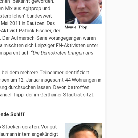
lichen” bekannt geworden.
en Mix aus Agitprop und
nsterblichen” bundesweit
 Mai 2011 in Bautzen. Das
ktivist Patrick Fischer, der
llt. Der Aufmarsch-Serie vorangegangen waren
a mischten sich Leipziger FN-Aktivisten unter
ansparent auf:
“Die Demokraten bringen uns
 bei dem mehrere Teilnehmer identifiziert
hsen am 12. Januar insgesamt 44 Wohnungen in
urg durchsuchen lassen. Davon betroffen
uel Tripp, der im Geithainer Stadtrat sitzt.
nde Schiff
ns Stocken geraten. Vor gut
Naumann intern angekündigt