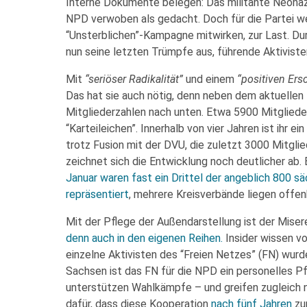
Interne Dokumente belegen: Das militante Neonazi
NPD verwoben als gedacht. Doch für die Partei wer
“Unsterblichen”-Kampagne mitwirken, zur Last. Dur
nun seine letzten Trümpfe aus, führende Aktivist
Mit
“seriöser Radikalität”
und einem
“positiven Ers
Das hat sie auch nötig, denn neben dem aktuellen 
Mitgliederzahlen nach unten. Etwa 5900 Mitglieder 
“Karteileichen”. Innerhalb von vier Jahren ist ihr
trotz Fusion mit der DVU, die zuletzt 3000 Mitgli
zeichnet sich die Entwicklung noch deutlicher ab.
Januar waren fast ein Drittel der angeblich 800 s
repräsentiert
, mehrere Kreisverbände liegen offen
Mit der Pflege der Außendarstellung ist der Mise
denn auch in den eigenen Reihen.
Insider wissen vo
einzelne Aktivisten des “Freien Netzes” (FN) wurd
Sachsen ist das FN für die NPD ein personelles Pfu
unterstützen Wahlkämpfe – und greifen zugleich n
dafür, dass diese Kooperation
nach fünf Jahren
zur