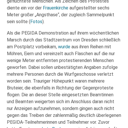
geflüchtete Menschen. Als Zeichen des Protestes
diente ein vor der
Frauenkirche
aufgestellter sechs
Meter großer „Angsthase“, der zugleich Sammelpunkt
sein sollte (
Fotos
).
Als die PEGIDA Demonstration auf ihrem wöchentlichen
Marsch durch das Stadtzentrum von Dresden schließlich
am Postplatz vorbeikam,
wurde
aus ihren Reihen mit
Möhren, Eiern und vereinzelt auch Flaschen auf die nur
wenige Meter entfernten protestierenden Menschen
geworfen. Dabei sollen unbestätigten Angaben zufolge
mehrere Personen durch die Wurfgeschosse verletzt
worden sein. Trauriger Höhepunkt waren mehrere
Bruteier, die ebenfalls in Richtung der Gegenproteste
flogen. Die an dieser Stelle eingesetzten Beamtinnen
und Beamten weigerten sich im Anschluss daran nicht
nur Anzeigen aufzunehmen, sondern gingen auch nicht
gegen das Treiben der zahlenmäßig deutlich überlegenen
PEGIDA-Teilnehmerinnen und Teilnehmer vor. Zuvor