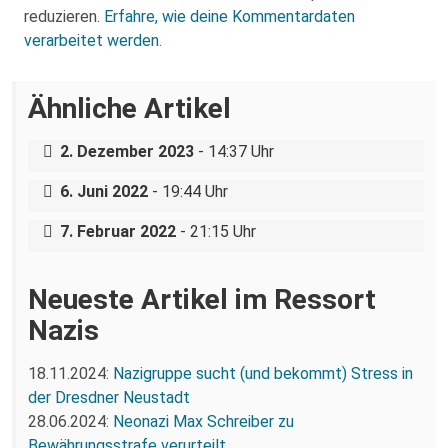
reduzieren.
Erfahre, wie deine Kommentardaten
verarbeitet werden.
Ähnliche Artikel
Von der PEGIDA-Demo in den Senat der
Keine Stimme den Faschisten – Interview
TU Dresden?
„Es ist ein Dauerthema und eine
über den Dresdner OB-Kandidaten
2. Dezember 2023
- 14:37 Uhr
dauerhafte Belastung“ – Interview mit
Maximilian Krah
linken Aktivist:innen zu den Anti-Corona-
6. Juni 2022
- 19:44 Uhr
Protesten in Bautzen
7. Februar 2022
- 21:15 Uhr
Neueste Artikel im Ressort
Nazis
18.11.2024:
Nazigruppe sucht (und bekommt) Stress in
der Dresdner Neustadt
28.06.2024:
Neonazi Max Schreiber zu
Bewährungsstrafe verurteilt