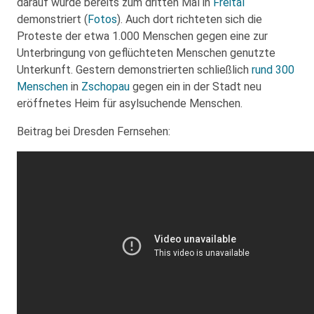
darauf wurde bereits zum dritten Mal in
Freital
demonstriert (
Fotos
). Auch dort richteten sich die
Proteste der etwa 1.000 Menschen gegen eine zur
Unterbringung von geflüchteten Menschen genutzte
Unterkunft. Gestern demonstrierten schließlich
rund 300
Menschen
in
Zschopau
gegen ein in der Stadt neu
eröffnetes Heim für asylsuchende Menschen.
Beitrag bei Dresden Fernsehen: