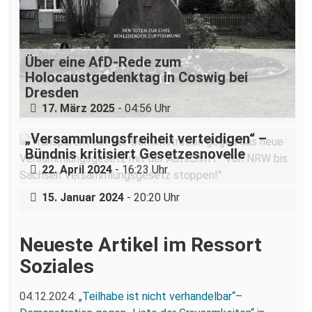
Über eine AfD-Rede zum
Holocaustgedenktag in Coswig bei
Dresden
17. März 2025
- 04:56 Uhr
„Versammlungsfreiheit verteidigen“ –
Status quo: Eine Rückschau auf die Idee
Bündnis kritisiert Gesetzesnovelle
#wirstreiken im Landtagswahlkampf
22. April 2024
- 16:23 Uhr
2019
15. Januar 2024
- 20:20 Uhr
Neueste Artikel im Ressort
Soziales
04.12.2024:
„Teilhabe ist nicht verhandelbar“–