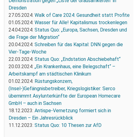
Demonstration gegen „Liste der Grausamkeiten“ in
Dresden
27.05.2024:
Walk of Care 2024: Gesundheit statt Profite
01.05.2024:
Wasser für Alle! Kapitalismus trockenlegen
24.04.2024:
Status Quo: „Europa, Sachsen, Dresden und
die Frage der Migration“
20.04.2024:
Schreiben für das Kapital: DNN gegen die
Vier-Tage-Woche
22.03.2024:
Status Quo: „Endstation Abschiebehaft“
20.03.2024:
„Ein Krankenhaus, eine Belegschaft“ –
Arbeitskampf am städtischen Klinikum
01.02.2024:
Rüstungskonzern,
(Insel-)Gefängnisbetreiber, Kriegslogistiker: Serco
übernimmt Asylunterkünfte der European Homecare
GmbH – auch in Sachsen
18.12.2023:
Antispe-Vernetzung formiert sich in
Dresden – Ein Jahresrückblick
11.12.2023:
Status Quo: 10 Thesen zur AfD