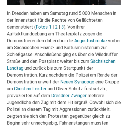
In Dresden haben am Samstag rund 5.000 Menschen in
der Innenstadt für die Rechte von Geflüchteten
demonstriert (
Fotos 1
|
2
|
3
). Von ihrer
Auftaktkundgebung am Theaterplatz zogen die
Demonstrierenden dabei über die
Augustusbrücke
vorbei
am Sächsischen Finanz- und Kultusministerium zur
Schießgasse. Anschließend ging es über die Wilsdruffer
Straße und den Postplatz weiter bis zum
Sächsischen
Landtag
und zurück bis zum Startpunkt der
Demonstration. Kurz nachdem die Polizei am Rande der
Demonstration unweit der
Neuen Synagoge
eine Gruppe
um
Christian Leister
und Oliver Schütz festsetzte,
provozierten auf dem
Dresdner Zwinger
mehrere
Jugendliche den Zug mit dem Hitlergruß. Obwohl sich die
Polizei an diesem Tag mit Aggressionen zurückhielt,
zeigten sie sich den Protesten gegenüber gleich zu
Beginn sehr unnachgiebig, Fahnenstangen mussten