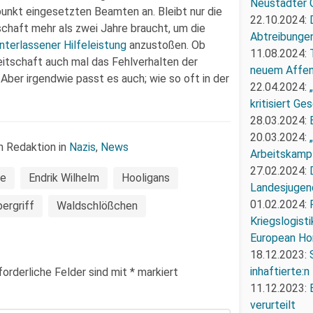
Neustädter 
unkt eingesetzten Beamten an. Bleibt nur die
22.10.2024:
chaft mehr als zwei Jahre braucht, um die
Abtreibunge
nterlassener Hilfeleistung
anzustoßen. Ob
11.08.2024:
itschaft auch mal das Fehlverhalten der
neuem Affe
. Aber irgendwie passt es auch; wie so oft in der
22.04.2024:
kritisiert G
28.03.2024:
20.03.2024:
n Redaktion in
Nazis
,
News
Arbeitskampf
27.02.2024:
ße
Endrik Wilhelm
Hooligans
Landesjugend
01.02.2024:
ergriff
Waldschlößchen
Kriegslogist
European Ho
18.12.2023:
inhaftierte:n
forderliche Felder sind mit
*
markiert
11.12.2023:
verurteilt