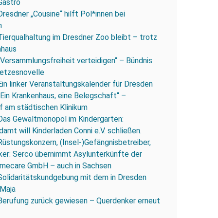
Gastro
Dresdner „Cousine“ hilft Pol*innen bei
n
Tierqualhaltung im Dresdner Zoo bleibt – trotz
nhaus
„Versammlungsfreiheit verteidigen“ – Bündnis
esetzesnovelle
Ein linker Veranstaltungskalender für Dresden
„Ein Krankenhaus, eine Belegschaft“ –
 am städtischen Klinikum
Das Gewaltmonopol im Kindergarten:
amt will Kinderladen Conni e.V. schließen.
Rüstungskonzern, (Insel-)Gefängnisbetreiber,
iker: Serco übernimmt Asylunterkünfte der
mecare GmbH – auch in Sachsen
Solidaritätskundgebung mit dem in Dresden
 Maja
Berufung zurück gewiesen – Querdenker erneut