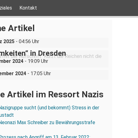
ziales
Kontakt
ine AfD-Rede zum
ustgedenktag in Coswig bei
e Artikel
n
be ist nicht verhandelbar“–
z 2025
- 04:56 Uhr
ration gegen „Liste der
mkeiten“ in Dresden
uppe sucht (und bekommt)
ember 2024
- 19:09 Uhr
in der Dresdner Neustadt
vember 2024
- 17:05 Uhr
e Artikel im Ressort Nazis
Nazigruppe sucht (und bekommt) Stress in der
ustadt
Neonazi Max Schreiber zu Bewährungsstrafe
Prozess nach Angriff am 13. Februar 2022: