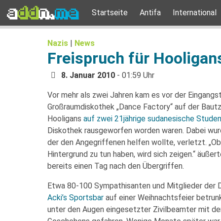
Startseite
Antifa
International
Nazis
|
News
Freispruch für Hooligan
8. Januar 2010
- 01:59 Uhr
Vor mehr als zwei Jahren kam es vor der Eingangs
Großraumdiskothek „Dance Factory“ auf der Bautz
Hooligans
auf zwei 21jährige sudanesische Stude
Diskothek rausgeworfen worden waren. Dabei wurde
der den Angegriffenen helfen wollte, verletzt. „O
Hintergrund zu tun haben, wird sich zeigen.“ äuße
bereits einen Tag nach den Übergriffen.
Etwa 80-100 Sympathisanten und Mitglieder der D
Acki’s Sportsbar
auf einer Weihnachtsfeier betrun
unter den Augen eingesetzter Zivilbeamter mit de