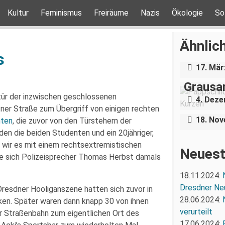
Kultur
Feminismus
Freiräume
Nazis
Ökologie
So
Über e
Holoca
Ähnlich
Dresde
s
„Teilha
17. Mär
Demonst
Grausa
Nazigr
tür der inzwischen geschlossenen
4. Dez
Stress 
ner Straße zum Übergriff von einigen rechten
18. No
nten
, die zuvor von den Türstehern der
n die beiden Studenten und ein 20jähriger,
b wir es mit einem rechtsextremistischen
Neuest
rte sich Polizeisprecher Thomas Herbst damals
18.11.2024:
Dresdner Ne
resdner Hooliganszene hatten sich zuvor in
28.06.2024:
ken. Später waren dann knapp 30 von ihnen
verurteilt
r Straßenbahn zum eigentlichen Ort des
17.06.2024: