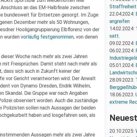
Acki’s Sportsbar zum wiederholten Mal
Straffreiheit
 Anschluss an das EM-Halbfinale zwischen
22.04.2024:
te bundesweit für Entsetzen gesorgt. Im Zuge
angreifen
angenen Dezember mehr als 50 Wohnungen,
14.02.2024:
esdner Hooligangruppierung Elbflorenz von der
satt.
en wurden
vorläufig festgenommen
, von denen
09.02.2024:
06.02.2024:
 dieser Woche nach mehr als zwei Jahren
Industriegel
h mit Freisprüchen. Damit steht nach mehr als
05.01.2024:
, dass sich auch in Zukunft keiner der
Landwirtscha
ffe vor Gericht verantworten wird. Der Anwalt
28.09.2023:
ident von Dynamo Dresden, Endrik Wilhelm,
Berggießhüb
nen Skandal. Die Gruppe war nach Angaben
18.06.2023:
olizei observiert worden. Auch die zuständige
extreme Re
 Polizisten sollen nach Aussagen der beiden
chgekurbelt haben und losgefahren sein, als
Neuest
20.10.2025:
einstimmenden Aussagen mehr als zwei Jahre