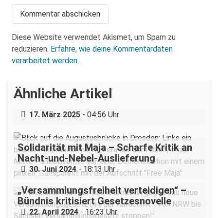
Diese Website verwendet Akismet, um Spam zu
reduzieren.
Erfahre, wie deine Kommentardaten
verarbeitet werden.
Über eine AfD-Rede zum
Ähnliche Artikel
Holocaustgedenktag in Coswig bei
Dresden
17. März 2025
- 04:56 Uhr
Solidarität mit Maja – Scharfe Kritik an
Nacht-und-Nebel-Auslieferung
30. Juni 2024
- 18:13 Uhr
„Versammlungsfreiheit verteidigen“ –
Bündnis kritisiert Gesetzesnovelle
22. April 2024
- 16:23 Uhr