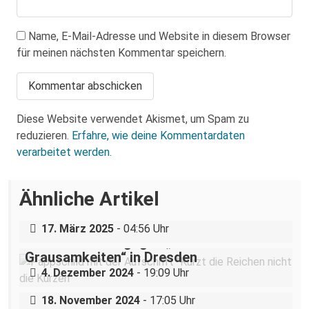
Name, E-Mail-Adresse und Website in diesem Browser
für meinen nächsten Kommentar speichern.
Diese Website verwendet Akismet, um Spam zu
reduzieren.
Erfahre, wie deine Kommentardaten
verarbeitet werden.
Über eine AfD-Rede zum
Ähnliche Artikel
Holocaustgedenktag in Coswig bei
Dresden
„Teilhabe ist nicht verhandelbar“–
17. März 2025
- 04:56 Uhr
Demonstration gegen „Liste der
Grausamkeiten“ in Dresden
Nazigruppe sucht (und bekommt) Stress
4. Dezember 2024
- 19:09 Uhr
in der Dresdner Neustadt
18. November 2024
- 17:05 Uhr