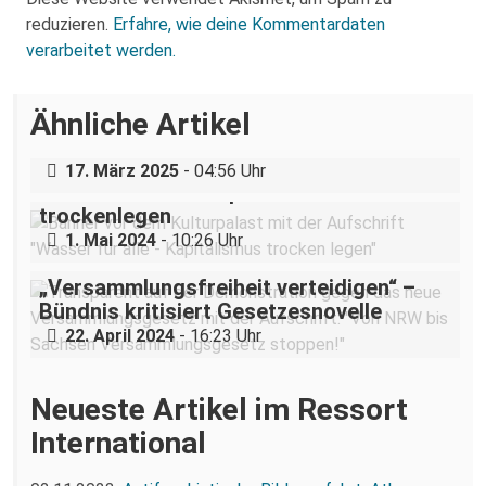
reduzieren.
Erfahre, wie deine Kommentardaten
verarbeitet werden.
Über eine AfD-Rede zum
Ähnliche Artikel
Holocaustgedenktag in Coswig bei
Dresden
17. März 2025
- 04:56 Uhr
Wasser für Alle! Kapitalismus
trockenlegen
1. Mai 2024
- 10:26 Uhr
„Versammlungsfreiheit verteidigen“ –
Bündnis kritisiert Gesetzesnovelle
22. April 2024
- 16:23 Uhr
Neueste Artikel im Ressort
International