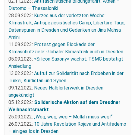
02.11.2023:
Antifaschistische Bildungsfahrt: Athen –
Distomo – Thessaloniki
28.09.2023:
Kurzes aus der vorletzten Woche:
Klimastreik, Antispeziesistisches Camp, Libertäre Tage,
Datenspuren in Dresden und Gedenken an Jina Mahsa
Amini
11.09.2023:
Protest gegen Blockade der
Klimaschutzziele: Globaler Klimastreik auch in Dresden
05.09.2023:
»Silicon Saxony« wächst: TSMC bestätigt
Ansiedlung
13.02.2023:
Aufruf zur Solidarität nach Erdbeben in der
Türkei, Kurdistan und Syrien
09.12.2022:
Neues Halbleiterwerk in Dresden
angekündigt
05.12.2022:
Solidarische
A
ktion auf dem Dresdner
Weihnachtsmarkt
25.09.2022:
„Weg, weg, weg – Mullah muss weg!“
26.07.2022:
10 Jahre Revolution Rojava und Antifademo
– einiges los in Dresden