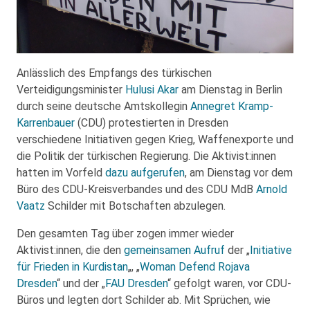
Anlässlich des Empfangs des türkischen
Verteidigungsminister
Hulusi Akar
am Dienstag in Berlin
durch seine deutsche Amtskollegin
Annegret Kramp-
Karrenbauer
(CDU) protestierten in Dresden
verschiedene Initiativen gegen Krieg, Waffenexporte und
die Politik der türkischen Regierung. Die Aktivist:innen
hatten im Vorfeld
dazu aufgerufen
, am Dienstag vor dem
Büro des CDU-Kreisverbandes und des CDU MdB
Arnold
Vaatz
Schilder mit Botschaften abzulegen.
Den gesamten Tag über zogen immer wieder
Aktivist:innen, die den
gemeinsamen Aufruf
der „
Initiative
für Frieden in Kurdistan
„, „
Woman Defend Rojava
Dresden
“ und der „
FAU Dresden
“ gefolgt waren, vor CDU-
Büros und legten dort Schilder ab. Mit Sprüchen, wie