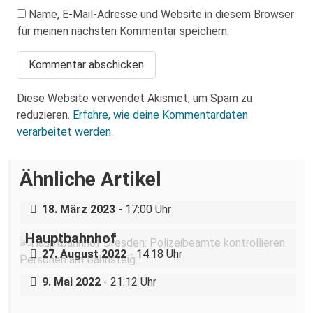
Name, E-Mail-Adresse und Website in diesem Browser
für meinen nächsten Kommentar speichern.
Diese Website verwendet Akismet, um Spam zu
reduzieren.
Erfahre, wie deine Kommentardaten
verarbeitet werden.
Ähnliche Artikel
15. März: Internationaler Tag gegen
Polizeigewalt in Dresden
Rechtswidrige rassistische
18. März 2023
- 17:00 Uhr
Polizeikontrollen am Dresdner
„Das ist ein Marathon, kein Sprint“-
Hauptbahnhof
Interview mit einer Untergruppe der
27. August 2022
- 14:18 Uhr
Direkthilfe Dresden
9. Mai 2022
- 21:12 Uhr