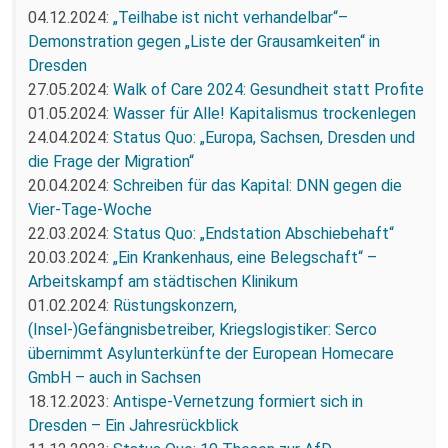
04.12.2024:
„Teilhabe ist nicht verhandelbar“–
Demonstration gegen „Liste der Grausamkeiten“ in
Dresden
27.05.2024:
Walk of Care 2024: Gesundheit statt Profite
01.05.2024:
Wasser für Alle! Kapitalismus trockenlegen
24.04.2024:
Status Quo: „Europa, Sachsen, Dresden und
die Frage der Migration“
20.04.2024:
Schreiben für das Kapital: DNN gegen die
Vier-Tage-Woche
22.03.2024:
Status Quo: „Endstation Abschiebehaft“
20.03.2024:
„Ein Krankenhaus, eine Belegschaft“ –
Arbeitskampf am städtischen Klinikum
01.02.2024:
Rüstungskonzern,
(Insel-)Gefängnisbetreiber, Kriegslogistiker: Serco
übernimmt Asylunterkünfte der European Homecare
GmbH – auch in Sachsen
18.12.2023:
Antispe-Vernetzung formiert sich in
Dresden – Ein Jahresrückblick