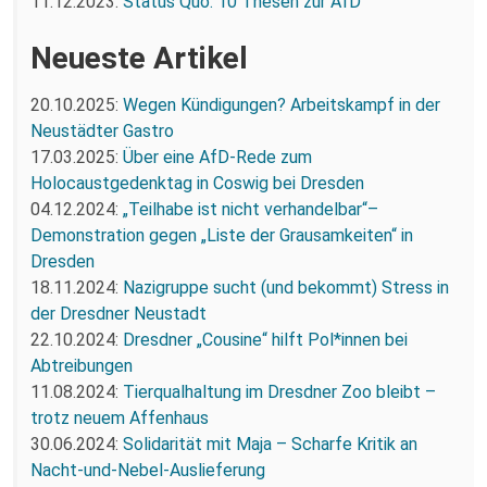
11.12.2023:
Status Quo: 10 Thesen zur AfD
Neueste Artikel
20.10.2025:
Wegen Kündigungen? Arbeitskampf in der
Neustädter Gastro
17.03.2025:
Über eine AfD-Rede zum
Holocaustgedenktag in Coswig bei Dresden
04.12.2024:
„Teilhabe ist nicht verhandelbar“–
Demonstration gegen „Liste der Grausamkeiten“ in
Dresden
18.11.2024:
Nazigruppe sucht (und bekommt) Stress in
der Dresdner Neustadt
22.10.2024:
Dresdner „Cousine“ hilft Pol*innen bei
Abtreibungen
11.08.2024:
Tierqualhaltung im Dresdner Zoo bleibt –
trotz neuem Affenhaus
30.06.2024:
Solidarität mit Maja – Scharfe Kritik an
Nacht-und-Nebel-Auslieferung