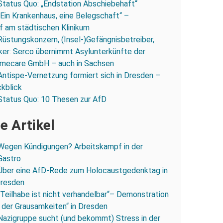
Status Quo: „Endstation Abschiebehaft“
„Ein Krankenhaus, eine Belegschaft“ –
 am städtischen Klinikum
Rüstungskonzern, (Insel-)Gefängnisbetreiber,
iker: Serco übernimmt Asylunterkünfte der
mecare GmbH – auch in Sachsen
Antispe-Vernetzung formiert sich in Dresden –
ckblick
Status Quo: 10 Thesen zur AfD
e Artikel
Wegen Kündigungen? Arbeitskampf in der
Gastro
Über eine AfD-Rede zum Holocaustgedenktag in
Dresden
„Teilhabe ist nicht verhandelbar“– Demonstration
 der Grausamkeiten“ in Dresden
Nazigruppe sucht (und bekommt) Stress in der