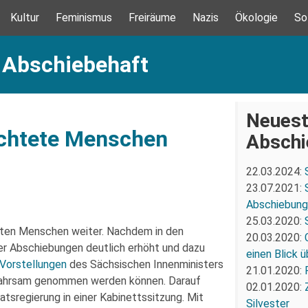
Kultur
Feminismus
Freiräume
Nazis
Ökologie
So
: Abschiebehaft
Neuest
üchtete Menschen
Abschi
22.03.2024:
23.07.2021:
Abschiebung 
25.03.2020:
teten Menschen weiter. Nachdem in den
20.03.2020:
er Abschiebungen deutlich erhöht und dazu
einen Blick 
Vorstellungen
des Sächsischen Innenministers
21.01.2020:
ewahrsam genommen werden können. Darauf
02.01.2020:
tsregierung in einer Kabinettssitzung. Mit
Silvester