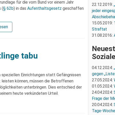
rundlage für die vom Bund vor einem Jahr
22.12.2019:
 (
§ 62b
) in das
Aufenthaltsgesetz
geschaffen
jeder eingesp
Abschiebeha
15.05.2019:
lesen
Straftat
31.08.2016:
Neuest
linge tabu
Sozial
04.12.2024:
gegen „Liste
n speziellen Einrichtungen statt Gefängnissen
27.05.2024:
t leisten können, müssen die Betroffenen
01.05.2024:
glichkeiten unterbringen. Dies entschied der
24.04.2024:
seinem heute verkündeten Urteil.
Frage der Mi
20.04.2024:
Tage-Woch