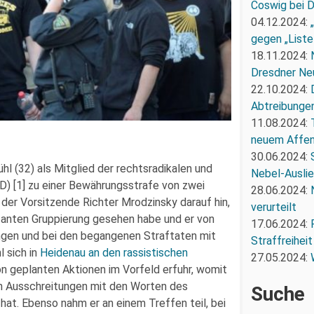
Coswig bei 
04.12.2024:
gegen „Liste
18.11.2024:
Dresdner Ne
22.10.2024:
Abtreibunge
11.08.2024:
neuem Affe
30.06.2024:
 (32) als Mitglied der rechtsradikalen und
Nebel-Ausli
D) [1] zu einer Bewährungsstrafe von zwei
28.06.2024:
s der Vorsitzende Richter Mrodzinsky darauf hin,
verurteilt
itanten Gruppierung gesehen habe und er von
17.06.2024:
langen und bei den begangenen Straftaten mit
Straffreiheit
l sich in
Heidenau an den rassistischen
27.05.2024:
on geplanten Aktionen im Vorfeld erfuhr, womit
ten Ausschreitungen mit den Worten des
Suche
hat. Ebenso nahm er an einem Treffen teil, bei