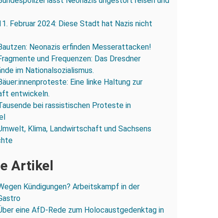
Bundespolizei lässt Neonazis ungestört reisen und
11. Februar 2024: Diese Stadt hat Nazis nicht
Bautzen: Neonazis erfinden Messerattacken!
Fragmente und Frequenzen: Das Dresdner
ände im Nationalsozialismus.
Bäuer:innenproteste: Eine linke Haltung zur
ft entwickeln.
Tausende bei rassistischen Proteste in
el
Umwelt, Klima, Landwirtschaft und Sachsens
chte
e Artikel
Wegen Kündigungen? Arbeitskampf in der
Gastro
Über eine AfD-Rede zum Holocaustgedenktag in