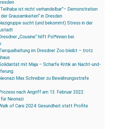
Dresden
„Teilhabe ist nicht verhandelbar“– Demonstration
 der Grausamkeiten“ in Dresden
Nazigruppe sucht (und bekommt) Stress in der
ustadt
Dresdner „Cousine“ hilft Pol*innen bei
n
Tierqualhaltung im Dresdner Zoo bleibt – trotz
nhaus
Solidarität mit Maja – Scharfe Kritik an Nacht-und-
eferung
Neonazi Max Schreiber zu Bewährungsstrafe
Prozess nach Angriff am 13. Februar 2022:
 für Neonazi
Walk of Care 2024: Gesundheit statt Profite