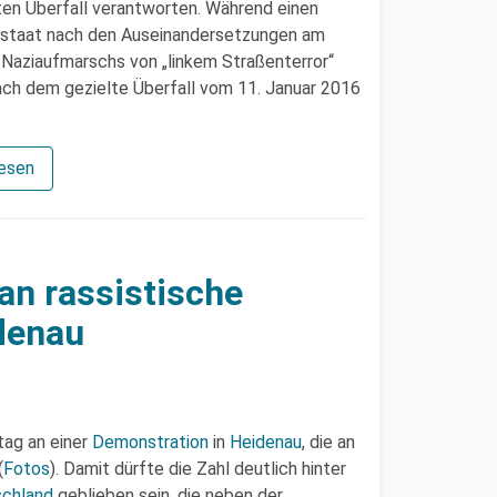
ten Überfall verantworten. Während einen
eistaat nach den Auseinandersetzungen am
 Naziaufmarschs von „linkem Straßenterror“
nach dem gezielte Überfall vom 11. Januar 2016
lesen
an rassistische
denau
tag an einer
Demonstration
in
Heidenau
, die an
(
Fotos
). Damit dürfte die Zahl deutlich hinter
chland
geblieben sein, die neben der