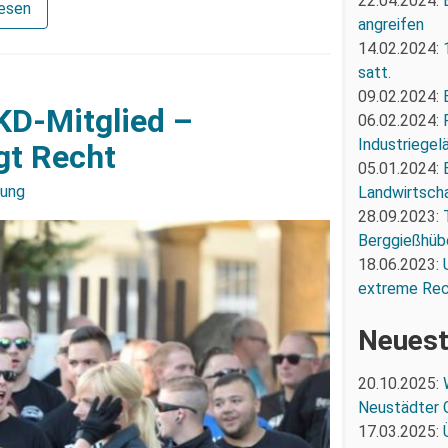
22.04.2024:
lesen
angreifen
14.02.2024:
satt.
09.02.2024:
KD-Mitglied –
06.02.2024:
Industriegel
gt Recht
05.01.2024:
zung
Landwirtscha
28.09.2023:
Berggießhüb
18.06.2023:
extreme Re
Neuest
20.10.2025:
Neustädter 
17.03.2025: