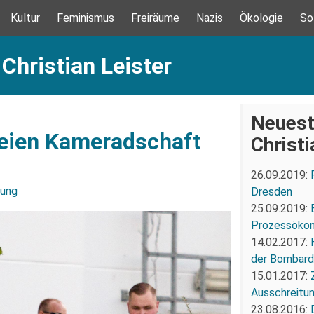
Kultur
Feminismus
Freiräume
Nazis
Ökologie
So
Christian Leister
Neuest
reien Kameradschaft
Christi
26.09.2019:
zung
Dresden
25.09.2019:
Prozessökon
14.02.2017:
der Bombard
15.01.2017:
Ausschreitun
23.08.2016: