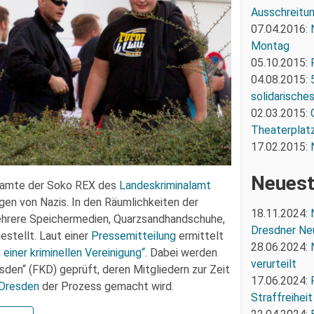
Ausschreitun
07.04.2016:
Montag
05.10.2015:
04.08.2015:
solidarische
02.03.2015:
Theaterplatz
17.02.2015:
Neuest
eamte der Soko REX des
Landeskriminalamt
en von Nazis. In den Räumlichkeiten der
18.11.2024:
hrere Speichermedien, Quarzsandhandschuhe,
Dresdner Ne
estellt. Laut einer
Pressemitteilung
ermittelt
28.06.2024:
 einer kriminellen Vereinigung“
. Dabei werden
verurteilt
den“ (FKD) geprüft, deren Mitgliedern zur Zeit
17.06.2024:
 Dresden
der Prozess gemacht wird.
Straffreiheit