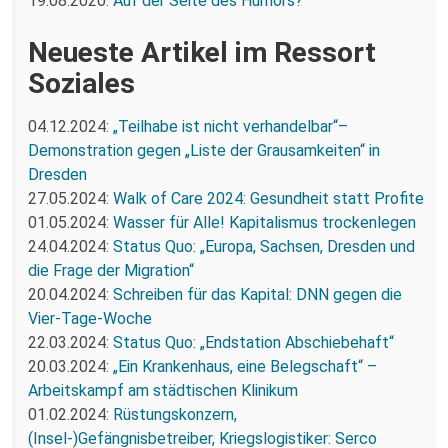
19.08.2020:
Auf der Seite des Humors?
Neueste Artikel im Ressort
Soziales
04.12.2024:
„Teilhabe ist nicht verhandelbar“–
Demonstration gegen „Liste der Grausamkeiten“ in
Dresden
27.05.2024:
Walk of Care 2024: Gesundheit statt Profite
01.05.2024:
Wasser für Alle! Kapitalismus trockenlegen
24.04.2024:
Status Quo: „Europa, Sachsen, Dresden und
die Frage der Migration“
20.04.2024:
Schreiben für das Kapital: DNN gegen die
Vier-Tage-Woche
22.03.2024:
Status Quo: „Endstation Abschiebehaft“
20.03.2024:
„Ein Krankenhaus, eine Belegschaft“ –
Arbeitskampf am städtischen Klinikum
01.02.2024:
Rüstungskonzern,
(Insel-)Gefängnisbetreiber, Kriegslogistiker: Serco