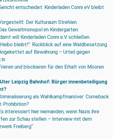
Gericht entscheidet: Kinderladen Conni eV bleibt
Vorgestellt: Der Kulturaum Strehlen.
Das Gewaltmonopol im Kindergarten:
amt will Kinderladen Conni e.V. schließen.
„Heibo bleibt!“: Rückblick auf eine Waldbesetzung.
Angekettet auf Bewährung – Urteil gegen
:in
Frieren und blockieren für den Erhalt von Mooren
Alter Leipzig Bahnhof: Bürger:innenbeteiligung
ht?
Kriminalisierung als Wahlkampfmanöver: Comeback
-Prohibition?
Es interessiert hier niemanden, wenn Nazis ihre
fen zur Schau stellen – Interview mit dem
zwerk Freiberg“