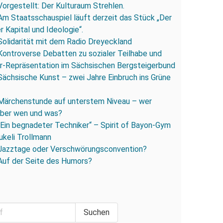
Vorgestellt: Der Kulturaum Strehlen.
Am Staatsschauspiel läuft derzeit das Stück „Der
 Kapital und Ideologie“.
Solidarität mit dem Radio Dreyeckland
Kontroverse Debatten zu sozialer Teilhabe und
r-Repräsentation im Sächsischen Bergsteigerbund
Sächsische Kunst – zwei Jahre Einbruch ins Grüne
Märchenstunde auf unterstem Niveau – wer
 über wen und was?
„Ein begnadeter Techniker“ – Spirit of Bayon-Gym
ukeli Trollmann
Jazztage oder Verschwörungsconvention?
Auf der Seite des Humors?