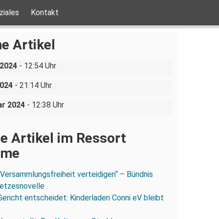
ziales
Kontakt
 Care 2024: Gesundheit statt
e Artikel
isnacht in Dresden: Gegen
Quo: „Die positive Entwicklung
 2024
- 12:54 Uhr
ein, für queeren Feminismus
zten Jahre ist – es gibt uns
2024
- 21:14 Uhr
ar 2024
- 12:38 Uhr
e Artikel im Ressort
ume
„Versammlungsfreiheit verteidigen“ – Bündnis
esetzesnovelle
Gericht entscheidet: Kinderladen Conni eV bleibt