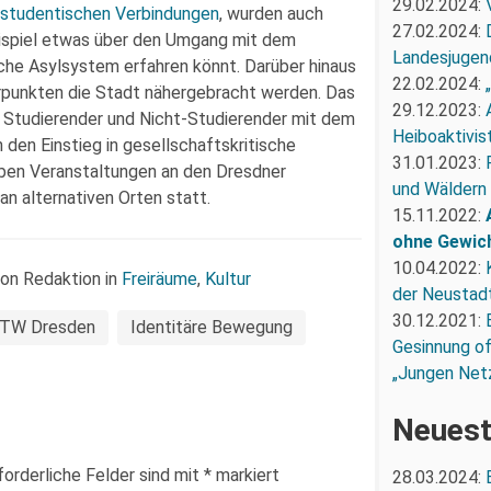
29.02.2024:
studentischen Verbindungen
, wurden auch
27.02.2024:
Beispiel etwas über den Umgang mit dem
Landesjugend
he Asylsystem erfahren könnt. Darüber hinaus
22.02.2024:
rpunkten die Stadt nähergebracht werden. Das
29.12.2023:
 Studierender und Nicht-Studierender mit dem
Heiboaktivist
 den Einstieg in gesellschaftskritische
31.01.2023:
eben Veranstaltungen an den Dresdner
und Wäldern
an alternativen Orten statt.
15.11.2022:
ohne Gewic
10.04.2022:
von Redaktion in
Freiräume
,
Kultur
der Neustadt
30.12.2021:
TW Dresden
Identitäre Bewegung
Gesinnung of
„Jungen Net
Neuest
forderliche Felder sind mit
*
markiert
28.03.2024: