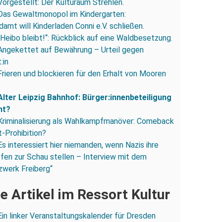
Vorgestellt: Der Kulturaum Strehlen.
Das Gewaltmonopol im Kindergarten:
amt will Kinderladen Conni e.V. schließen.
„Heibo bleibt!“: Rückblick auf eine Waldbesetzung.
Angekettet auf Bewährung – Urteil gegen
:in
Frieren und blockieren für den Erhalt von Mooren
Alter Leipzig Bahnhof: Bürger:innenbeteiligung
ht?
Kriminalisierung als Wahlkampfmanöver: Comeback
-Prohibition?
Es interessiert hier niemanden, wenn Nazis ihre
fen zur Schau stellen – Interview mit dem
zwerk Freiberg“
e Artikel im Ressort Kultur
Ein linker Veranstaltungskalender für Dresden