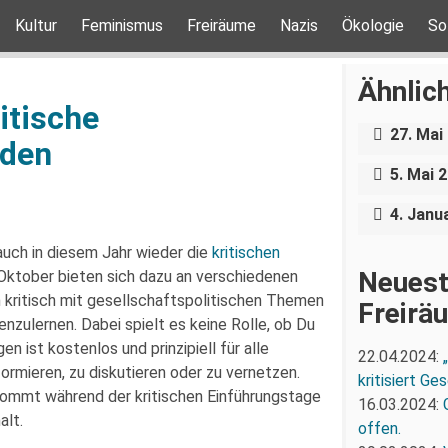
Kultur
Feminismus
Freiräume
Nazis
Ökologie
So
Walk of
Ähnlich
Profite
itische
Walpurg
Status 
27. Mai
Rammst
sden
der let
5. Mai 
jetzt!“
4. Janu
uch in diesem Jahr wieder die
kritischen
Neuest
Oktober bieten sich dazu an verschiedenen
h kritisch mit gesellschaftspolitischen Themen
Freirä
zulernen. Dabei spielt es keine Rolle, ob Du
n ist kostenlos und prinzipiell für alle
22.04.2024:
ormieren, zu diskutieren oder zu vernetzen.
kritisiert G
ommt während der kritischen Einführungstage
16.03.2024:
alt.
offen.