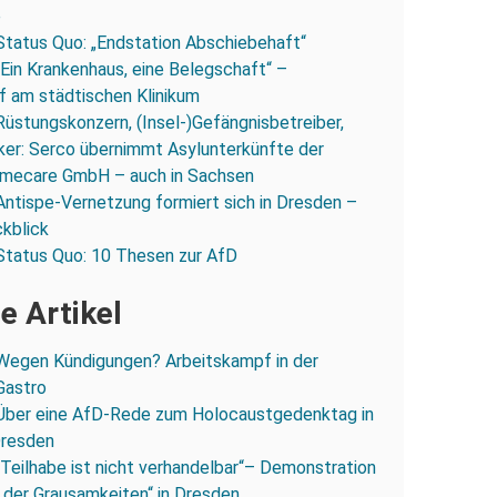
e
Status Quo: „Endstation Abschiebehaft“
„Ein Krankenhaus, eine Belegschaft“ –
 am städtischen Klinikum
Rüstungskonzern, (Insel-)Gefängnisbetreiber,
iker: Serco übernimmt Asylunterkünfte der
mecare GmbH – auch in Sachsen
Antispe-Vernetzung formiert sich in Dresden –
ckblick
Status Quo: 10 Thesen zur AfD
e Artikel
Wegen Kündigungen? Arbeitskampf in der
Gastro
Über eine AfD-Rede zum Holocaustgedenktag in
Dresden
„Teilhabe ist nicht verhandelbar“– Demonstration
 der Grausamkeiten“ in Dresden