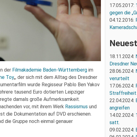
17.05.2017:
gegen die „G
04.12.2016:
Kameradsch
Neuest
18.11.2024:
Dresdner Ne
en der
Filmakademie Baden-Württemberg
im
28.06.2024:
the Toy
„, der sich mit dem Alltag des Dresdner
verurteilt
kumentarfilm wurde Regisseur Pablo Ben Yakov
17.06.2024:
rere tausend Euro dotierten Leipziger
Straffreiheit
erregte damals große Aufmerksamkeit.
22.04.2024:
achenden vor, mit ihrem Werk
Rassismus
und
angreifen
 ist die Dokumentation auf DVD erschienen.
14.02.2024:
und die Gruppe noch einmal genauer
satt.
09.02.2024: