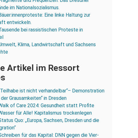
Fragmente und Frequenzen: Das Dresdner
ände im Nationalsozialismus.
Bäuer:innenproteste: Eine linke Haltung zur
ft entwickeln.
Tausende bei rassistischen Proteste in
el
Umwelt, Klima, Landwirtschaft und Sachsens
chte
e Artikel im Ressort
es
„Teilhabe ist nicht verhandelbar“– Demonstration
 der Grausamkeiten“ in Dresden
Walk of Care 2024: Gesundheit statt Profite
Wasser für Alle! Kapitalismus trockenlegen
Status Quo: „Europa, Sachsen, Dresden und die
gration“
Schreiben für das Kapital: DNN gegen die Vier-