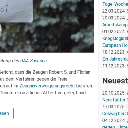
Tage-Woch
22.03.2024:
20.03.2024:
Arbeitskampf
01.02.2024:
Kriegslogist
European Ho
18.12.2023:
Ein Jahresrü
ratung des
RAA Sachsen
11.12.2023:
Gericht, dass die Zeugen Robert S. und Florian
Neuest
 aus dem Verfahren gegen die Freie
ch auf ihr
Zeugnisverweigerungsrecht
berufen.
Gericht ein ärztliches Attest vorgelegt und
20.10.2025:
Neustädter 
17.03.2025:
lesen
Coswig bei 
04.12.2024:
gegen „Liste