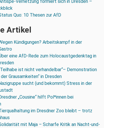
Antispe-Vernetzung formiert sich in Dresden –
ckblick
Status Quo: 10 Thesen zur AfD
e Artikel
Wegen Kündigungen? Arbeitskampf in der
Gastro
Über eine AfD-Rede zum Holocaustgedenktag in
Dresden
„Teilhabe ist nicht verhandelbar“– Demonstration
 der Grausamkeiten“ in Dresden
Nazigruppe sucht (und bekommt) Stress in der
ustadt
Dresdner „Cousine“ hilft Pol*innen bei
n
Tierqualhaltung im Dresdner Zoo bleibt – trotz
nhaus
Solidarität mit Maja – Scharfe Kritik an Nacht-und-