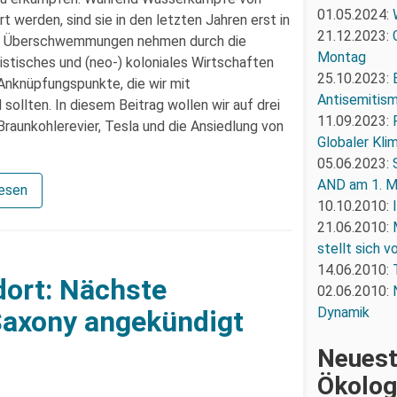
01.05.2024:
werden, sind sie in den letzten Jahren erst in
21.12.2023:
nd Überschwemmungen nehmen durch die
Montag
istisches und (neo-) koloniales Wirtschaften
25.10.2023:
 Anknüpfungspunkte, die wir mit
Antisemitism
llten. In diesem Beitrag wollen wir auf drei
11.09.2023:
Braunkohlerevier, Tesla und die Ansiedlung von
Globaler Kli
05.06.2023:
AND am 1. M
lesen
10.10.2010:
21.06.2010:
stellt sich v
14.06.2010:
dort: Nächste
02.06.2010:
Dynamik
 Saxony angekündigt
Neuest
Ökolog