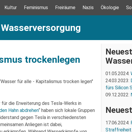
Kultur
Feminismus
Freiräume
Nazis
Ökologie
So
: Wasserversorgung
Neuest
lismus trockenlegen
Wasser
01.05.2024:
24.03.2023:
fürs Silicon
09.12.2022:
r für die Erweiterung des Tesla-Werks in
Neuest
 den Hahn abdrehen
“ haben sich lokale Gruppen
erstand gegen Tesla in verschiedensten
17.06.2024:
emeinsamen Anliegen ist dabei,
Straffreiheit
ät zu erkämpfen. Während Wasserkämpfe von