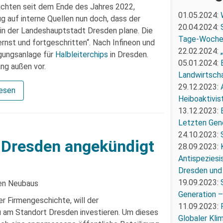
chten seit dem Ende des Jahres 2022,
01.05.2024:
 auf interne Quellen nun doch, dass der
20.04.2024:
 in der Landeshauptstadt Dresden plane. Die
Tage-Woch
rnst und fortgeschritten“. Nach Infineon und
22.02.2024:
igungsanlage für
Halbleiterchips
in Dresden.
05.01.2024:
ng außen vor.
Landwirtscha
29.12.2023:
lesen
Heiboaktivist
13.12.2023:
Letzten Gene
24.10.2023:
n Dresden angekündigt
28.09.2023:
Antispeziesi
Dresden und
19.09.2023:
Generation –
der Firmengeschichte, will der
11.09.2023:
u am Standort Dresden investieren. Um dieses
Globaler Kli