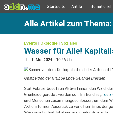
Startseite
Antifa
International
Alle Artikel zum Thema
Events
|
Ökologie
|
Soziales
Wasser für Alle! Kapita
1. Mai 2024
- 10:26 Uhr
Gastbeitrag der Gruppe Ende Gelände Dresden
Seit Februar besetzen Aktivist:innen den Wald, de
Grünheide gerodet werden soll. Im Bündnis „
Tesla
und Menschen zusammengeschlossen, um dem Wid
Aktionsformen Ausdruck zu verleihen. Eines der g
Wassersicherheit lokal und in globaler Solidarit