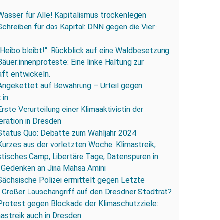
Wasser für Alle! Kapitalismus trockenlegen
Schreiben für das Kapital: DNN gegen die Vier-
e
„Heibo bleibt!“: Rückblick auf eine Waldbesetzung.
Bäuer:innenproteste: Eine linke Haltung zur
ft entwickeln.
Angekettet auf Bewährung – Urteil gegen
:in
Erste Verurteilung einer Klimaaktivistin der
ration in Dresden
Status Quo: Debatte zum Wahljahr 2024
Kurzes aus der vorletzten Woche: Klimastreik,
stisches Camp, Libertäre Tage, Datenspuren in
 Gedenken an Jina Mahsa Amini
Sächsische Polizei ermittelt gegen Letzte
 Großer Lauschangriff auf den Dresdner Stadtrat?
Protest gegen Blockade der Klimaschutzziele:
mastreik auch in Dresden