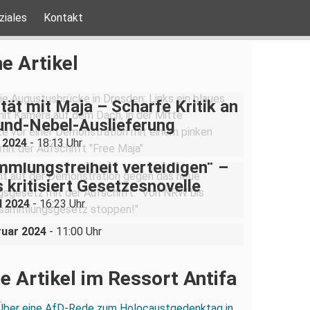
ziales
Kontakt
e Artikel
ität mit Maja – Scharfe Kritik an
und-Nebel-Auslieferung
i 2024
- 18:13 Uhr
mlungsfreiheit verteidigen“ –
 kritisiert Gesetzesnovelle
ruar 2024: Diese Stadt hat
l 2024
- 16:23 Uhr
icht satt.
ruar 2024
- 11:00 Uhr
e Artikel im Ressort Antifa
Über eine AfD-Rede zum Holocaustgedenktag in