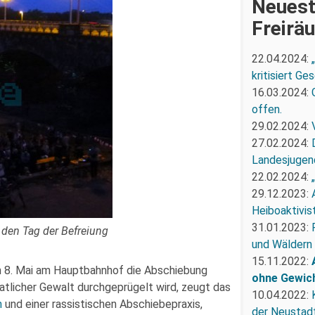
Neuest
Freirä
22.04.2024:
kritisiert G
16.03.2024:
offen.
29.02.2024:
27.02.2024:
Landesjugend
22.02.2024:
29.12.2023:
Heiboaktivist
31.01.2023:
 den Tag der Befreiung
und Wäldern
15.11.2022:
 8. Mai am Hauptbahnhof die Abschiebung
ohne Gewic
atlicher Gewalt durchgeprügelt wird, zeugt das
10.04.2022:
n
und einer rassistischen Abschiebepraxis,
der Neustadt