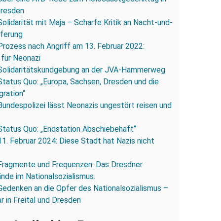
Dresden
Solidarität mit Maja – Scharfe Kritik an Nacht-und-
eferung
Prozess nach Angriff am 13. Februar 2022:
 für Neonazi
Solidaritätskundgebung an der JVA-Hammerweg
Status Quo: „Europa, Sachsen, Dresden und die
gration“
Bundespolizei lässt Neonazis ungestört reisen und
Status Quo: „Endstation Abschiebehaft“
11. Februar 2024: Diese Stadt hat Nazis nicht
Fragmente und Frequenzen: Das Dresdner
ände im Nationalsozialismus.
Gedenken an die Opfer des Nationalsozialismus –
r in Freital und Dresden