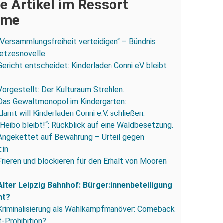
e Artikel im Ressort
ume
„Versammlungsfreiheit verteidigen“ – Bündnis
esetzesnovelle
Gericht entscheidet: Kinderladen Conni eV bleibt
Vorgestellt: Der Kulturaum Strehlen.
Das Gewaltmonopol im Kindergarten:
amt will Kinderladen Conni e.V. schließen.
„Heibo bleibt!“: Rückblick auf eine Waldbesetzung.
Angekettet auf Bewährung – Urteil gegen
:in
Frieren und blockieren für den Erhalt von Mooren
Alter Leipzig Bahnhof: Bürger:innenbeteiligung
ht?
Kriminalisierung als Wahlkampfmanöver: Comeback
-Prohibition?