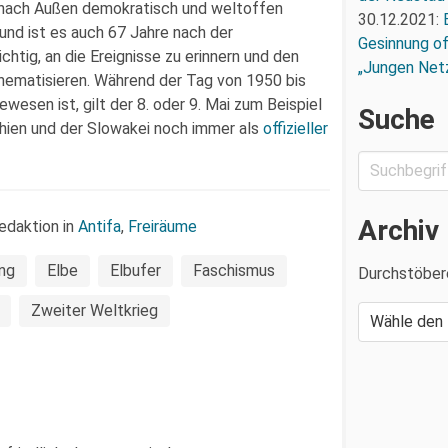
h nach Außen demokratisch und weltoffen
30.12.2021:
nd ist es auch 67 Jahre nach der
Gesinnung of
htig, an die Ereignisse zu erinnern und den
„Jungen Net
thematisieren. Während der Tag von 1950 bis
esen ist, gilt der 8. oder 9. Mai zum Beispiel
Suche
chien und der Slowakei noch immer als
offizieller
Archiv
edaktion in
Antifa
,
Freiräume
ng
Elbe
Elbufer
Faschismus
Durchstöber
Zweiter Weltkrieg