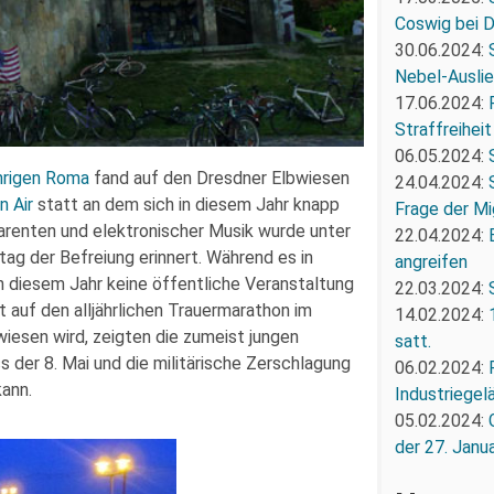
Coswig bei 
30.06.2024:
Nebel-Ausli
17.06.2024:
Straffreiheit
06.05.2024:
hrigen Roma
fand auf den Dresdner Elbwiesen
24.04.2024:
n Air
statt an dem sich in diesem Jahr knapp
Frage der Mi
arenten und elektronischer Musik wurde unter
22.04.2024:
tag der Befreiung erinnert. Während es in
angreifen
in diesem Jahr keine öffentliche Veranstaltung
22.03.2024:
auf den alljährlichen Trauermarathon im
14.02.2024:
wiesen wird, zeigten die zumeist jungen
satt.
ss der 8. Mai und die militärische Zerschlagung
06.02.2024:
kann.
Industriegel
05.02.2024:
der 27. Janua