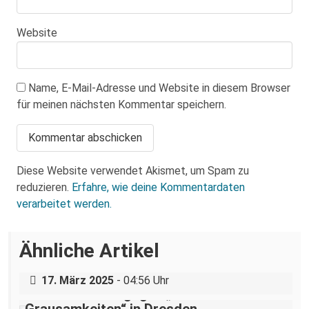
Website
Name, E-Mail-Adresse und Website in diesem Browser
für meinen nächsten Kommentar speichern.
Diese Website verwendet Akismet, um Spam zu
reduzieren.
Erfahre, wie deine Kommentardaten
verarbeitet werden.
Über eine AfD-Rede zum
Ähnliche Artikel
Holocaustgedenktag in Coswig bei
Dresden
„Teilhabe ist nicht verhandelbar“–
17. März 2025
- 04:56 Uhr
Demonstration gegen „Liste der
Grausamkeiten“ in Dresden