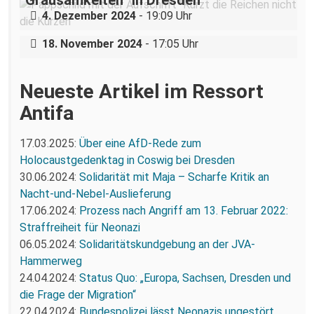
Nazigruppe sucht (und bekommt) Stress
4. Dezember 2024
- 19:09 Uhr
in der Dresdner Neustadt
18. November 2024
- 17:05 Uhr
Neueste Artikel im Ressort
Antifa
17.03.2025:
Über eine AfD-Rede zum
Holocaustgedenktag in Coswig bei Dresden
30.06.2024:
Solidarität mit Maja – Scharfe Kritik an
Nacht-und-Nebel-Auslieferung
17.06.2024:
Prozess nach Angriff am 13. Februar 2022:
Straffreiheit für Neonazi
06.05.2024:
Solidaritätskundgebung an der JVA-
Hammerweg
24.04.2024:
Status Quo: „Europa, Sachsen, Dresden und
die Frage der Migration“
22.04.2024:
Bundespolizei lässt Neonazis ungestört