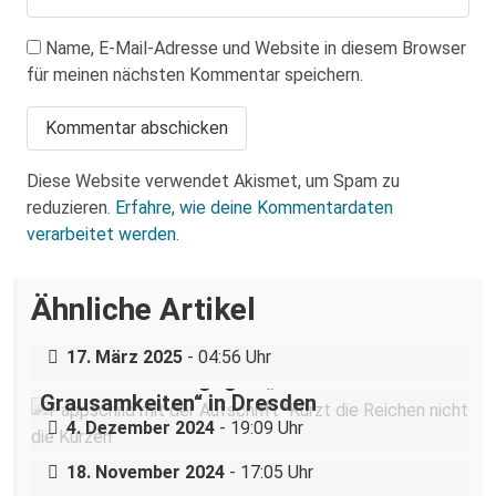
Name, E-Mail-Adresse und Website in diesem Browser
für meinen nächsten Kommentar speichern.
Diese Website verwendet Akismet, um Spam zu
reduzieren.
Erfahre, wie deine Kommentardaten
verarbeitet werden.
Über eine AfD-Rede zum
Ähnliche Artikel
Holocaustgedenktag in Coswig bei
Dresden
„Teilhabe ist nicht verhandelbar“–
17. März 2025
- 04:56 Uhr
Demonstration gegen „Liste der
Grausamkeiten“ in Dresden
Nazigruppe sucht (und bekommt) Stress
4. Dezember 2024
- 19:09 Uhr
in der Dresdner Neustadt
18. November 2024
- 17:05 Uhr