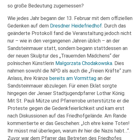
so große Bedeutung zugemessen?
Wie jedes Jahr begann der 13. Februar mit dem offiziellen
Gedenken auf dem
Dresdner Heidefriedhof
. Durch das
geänderte Protokoll fand die Veranstaltung jedoch nicht
nur – wie in den vergangenen Jahren üblich – an der
Sandsteinmauer statt, sondern begann stattdessen an
der neuen Skulptur des „Trauernden Mädchens“ der
polnischen Künstlerin
Małgorzata Chodakowska
. Dies
nahmen sowohl die NPD als auch die „Freien Kräfte“ zum
Anlass, ihre Kränze
bereits am Vormittag
an der
Sandsteinmauer abzulegen. Für einen Eklat sorgte
hingegen der Jenaer Stadtjugendpfarrer Lothar König.
Mit St. Pauli Mütze und Pfarrerrobe unterstützte er die
Proteste gegen die Gedenkfeierlichkeit und kam erst
nach Diskussionen auf das Friedhofgelände. Am Rande
kommentierte er das Geschehen: „Ich ehre keine Toten!
Ihr müsst mal überlegen, warum ihr hier die Nazis habt…“.
Zuvor war dem Pfarrer das Betreten des Friedhofes