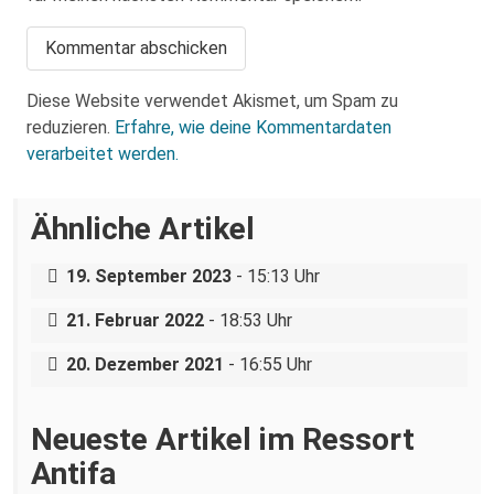
Diese Website verwendet Akismet, um Spam zu
reduzieren.
Erfahre, wie deine Kommentardaten
verarbeitet werden.
Sächsische Polizei ermittelt gegen
Letzte Generation – Großer
Ähnliche Artikel
Lauschangriff auf den Dresdner
Stadtrat?
Anklageerhebung nach
19. September 2023
- 15:13 Uhr
Munitionsdiebstahl
Dresden: Landtagsvizepräsident
21. Februar 2022
- 18:53 Uhr
demonstriert gemeinsam mit Neonazis
20. Dezember 2021
- 16:55 Uhr
Neueste Artikel im Ressort
Antifa