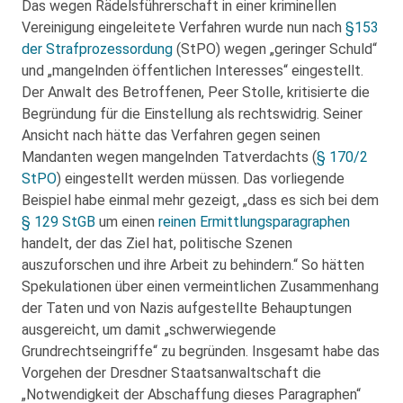
Das wegen Rädelsführerschaft in einer kriminellen
Vereinigung eingeleitete Verfahren wurde nun nach
§153
der Strafprozessordung
(StPO) wegen „geringer Schuld“
und „mangelnden öffentlichen Interesses“ eingestellt.
Der Anwalt des Betroffenen, Peer Stolle, kritisierte die
Begründung für die Einstellung als rechtswidrig. Seiner
Ansicht nach hätte das Verfahren gegen seinen
Mandanten wegen mangelnden Tatverdachts (
§ 170/2
StPO
) eingestellt werden müssen. Das vorliegende
Beispiel habe einmal mehr gezeigt, „dass es sich bei dem
§ 129 StGB
um einen
reinen Ermittlungsparagraphen
handelt, der das Ziel hat, politische Szenen
auszuforschen und ihre Arbeit zu behindern.“ So hätten
Spekulationen über einen vermeintlichen Zusammenhang
der Taten und von Nazis aufgestellte Behauptungen
ausgereicht, um damit „schwerwiegende
Grundrechtseingriffe“ zu begründen. Insgesamt habe das
Vorgehen der Dresdner Staatsanwaltschaft die
„Notwendigkeit der Abschaffung dieses Paragraphen“