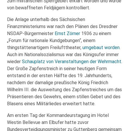
zum militärischen Sperrgebiet erklärt worden und wurde
von bewaffneten Feldjägern kontrolliert.
Die Anlage unterhalb des Sächsischen
Finanzministeriums war nach den Plänen des Dresdner
NSDAP-Bürgermeister
Ernst Zörner
1936 zu einem
„Forum für nationale Kundgebungen“, einem
thingstättenartigem Freilufttheater,
umgebaut worden
.
Auch im Nationalsozialismus war das Königsufer immer
wieder
Schauplatz von Veranstaltungen der Wehrmacht
.
Der Große Zapfenstreich in seiner heutigen Form
entstand in der ersten Hälfte des 19. Jahrhunderts,
nachdem der damalige preußische König Friedrich
Wilhelm III. die Ausweitung des Zapfenstreiches um das
Präsentieren des Gewehrs, einem stillen Gebet und des
Blasens eines Militärliedes erweitert hatte.
Am ersten Tag der Kommandeurstagung im Hotel
Westin Bellevue am Elbufer hatte zuvor
Bundesverteidigungsminister zu Guttenberg gemeinsam