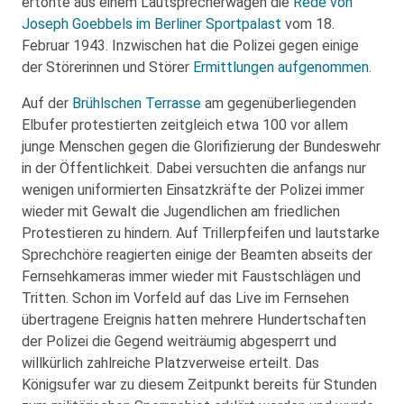
ertönte aus einem Lautsprecherwagen die
Rede von
Joseph Goebbels im Berliner Sportpalast
vom 18.
Februar 1943. Inzwischen hat die Polizei gegen einige
der Störerinnen und Störer
Ermittlungen aufgenommen
.
Auf der
Brühlschen Terrasse
am gegenüberliegenden
Elbufer protestierten zeitgleich etwa 100 vor allem
junge Menschen gegen die Glorifizierung der Bundeswehr
in der Öffentlichkeit. Dabei versuchten die anfangs nur
wenigen uniformierten Einsatzkräfte der Polizei immer
wieder mit Gewalt die Jugendlichen am friedlichen
Protestieren zu hindern. Auf Trillerpfeifen und lautstarke
Sprechchöre reagierten einige der Beamten abseits der
Fernsehkameras immer wieder mit Faustschlägen und
Tritten. Schon im Vorfeld auf das Live im Fernsehen
übertragene Ereignis hatten mehrere Hundertschaften
der Polizei die Gegend weiträumig abgesperrt und
willkürlich zahlreiche Platzverweise erteilt. Das
Königsufer war zu diesem Zeitpunkt bereits für Stunden