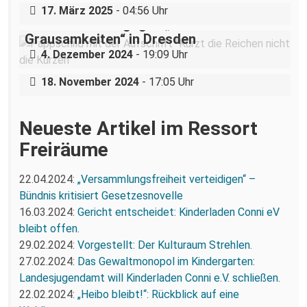
„Teilhabe ist nicht verhandelbar“–
17. März 2025
- 04:56 Uhr
Demonstration gegen „Liste der
Grausamkeiten“ in Dresden
Nazigruppe sucht (und bekommt) Stress
4. Dezember 2024
- 19:09 Uhr
in der Dresdner Neustadt
18. November 2024
- 17:05 Uhr
Neueste Artikel im Ressort
Freiräume
22.04.2024:
„Versammlungsfreiheit verteidigen“ –
Bündnis kritisiert Gesetzesnovelle
16.03.2024:
Gericht entscheidet: Kinderladen Conni eV
bleibt offen.
29.02.2024:
Vorgestellt: Der Kulturaum Strehlen.
27.02.2024:
Das Gewaltmonopol im Kindergarten:
Landesjugendamt will Kinderladen Conni e.V. schließen.
22.02.2024:
„Heibo bleibt!“: Rückblick auf eine