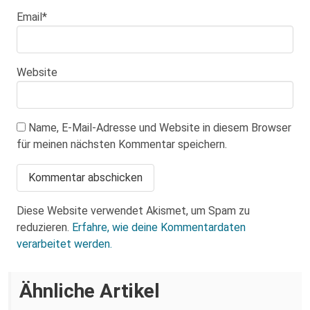
Email
*
Website
Name, E-Mail-Adresse und Website in diesem Browser
für meinen nächsten Kommentar speichern.
Diese Website verwendet Akismet, um Spam zu
reduzieren.
Erfahre, wie deine Kommentardaten
verarbeitet werden.
Über eine AfD-Rede zum
Ähnliche Artikel
Holocaustgedenktag in Coswig bei
Dresden