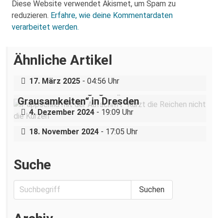
Diese Website verwendet Akismet, um Spam zu
reduzieren.
Erfahre, wie deine Kommentardaten
verarbeitet werden.
Über eine AfD-Rede zum
Ähnliche Artikel
Holocaustgedenktag in Coswig bei
Dresden
„Teilhabe ist nicht verhandelbar“–
17. März 2025
- 04:56 Uhr
Demonstration gegen „Liste der
Grausamkeiten“ in Dresden
Nazigruppe sucht (und bekommt) Stress
4. Dezember 2024
- 19:09 Uhr
in der Dresdner Neustadt
18. November 2024
- 17:05 Uhr
Suche