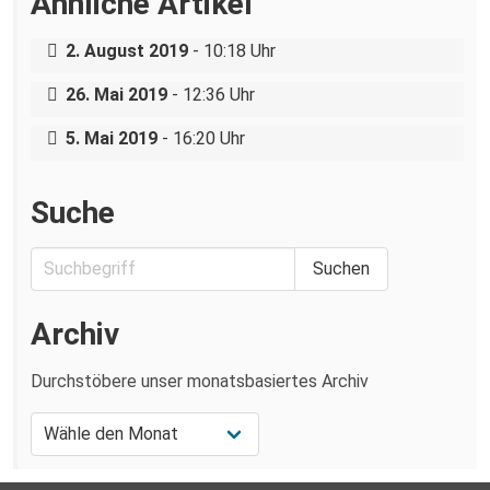
Ähnliche Artikel
Filmvorführung „Mietrebellen“ mit
Punk 1 : Verfassungsschutz 0
anschließender Podiumsdiskussion
2. August 2019
- 10:18 Uhr
„Wohnmacht oder Ohnmacht“
26. Mai 2019
- 12:36 Uhr
Vonovia: Umverteilung in großem Stil
5. Mai 2019
- 16:20 Uhr
Suche
Archiv
Durchstöbere unser monatsbasiertes Archiv