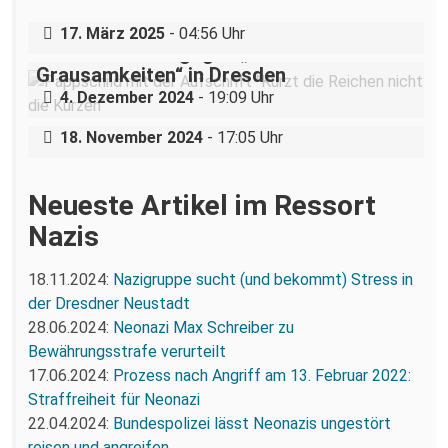
Dresden
„Teilhabe ist nicht verhandelbar“–
17. März 2025
- 04:56 Uhr
Demonstration gegen „Liste der
Grausamkeiten“ in Dresden
Nazigruppe sucht (und bekommt) Stress
4. Dezember 2024
- 19:09 Uhr
in der Dresdner Neustadt
18. November 2024
- 17:05 Uhr
Neueste Artikel im Ressort
Nazis
18.11.2024:
Nazigruppe sucht (und bekommt) Stress in
der Dresdner Neustadt
28.06.2024:
Neonazi Max Schreiber zu
Bewährungsstrafe verurteilt
17.06.2024:
Prozess nach Angriff am 13. Februar 2022:
Straffreiheit für Neonazi
22.04.2024:
Bundespolizei lässt Neonazis ungestört
reisen und angreifen