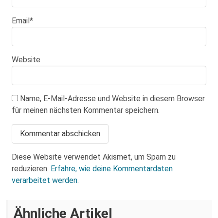
Email
*
Website
Name, E-Mail-Adresse und Website in diesem Browser
für meinen nächsten Kommentar speichern.
Diese Website verwendet Akismet, um Spam zu
reduzieren.
Erfahre, wie deine Kommentardaten
verarbeitet werden.
Über eine AfD-Rede zum
Ähnliche Artikel
Holocaustgedenktag in Coswig bei